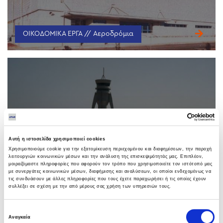
ΟΙΚΟΔΟΜΙΚΑ ΕΡΓΑ // Αεροδρόμια
Τεχνική Βάση Emirates
DUBAI
Αυτή η ιστοσελίδα χρησιμοποιεί cookies
Χρησιμοποιούμε cookie για την εξατομίκευση περιεχομένου και διαφημίσεων, την παροχή
λειτουργιών κοινωνικών μέσων και την ανάλυση της επισκεψιμότητάς μας. Επιπλέον,
μοιραζόμαστε πληροφορίες που αφορούν τον τρόπο που χρησιμοποιείτε τον ιστότοπό μας
με συνεργάτες κοινωνικών μέσων, διαφήμισης και αναλύσεων, οι οποίοι ενδεχομένως να
τις συνδυάσουν με άλλες πληροφορίες που τους έχετε παραχωρήσει ή τις οποίες έχουν
συλλέξει σε σχέση με την από μέρους σας χρήση των υπηρεσιών τους.
ΟΙΚΟΔΟΜΙΚΑ ΕΡΓΑ // Αεροδρόμια
Επιλογή
Αναγκαία
συγκατάθεσης