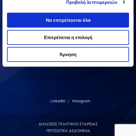
Προβολή λεπτομερειών
Ανάπτυξη Ακινήτων
Λοιπές
Να επιτρέπονται όλα
Επιτρέπεται η επιλογή
ΜΕΤΟΧΗ
Άρνηση
LinkedIn
Instagram
ΔΗΛΩΣΕΙΣ ΠΟΛΙΤΙΚΗΣ ΕΤΑΙΡΕΙΑΣ
ΠΡΟΣΩΠΙΚΑ ΔΕΔΟΜΕΝΑ