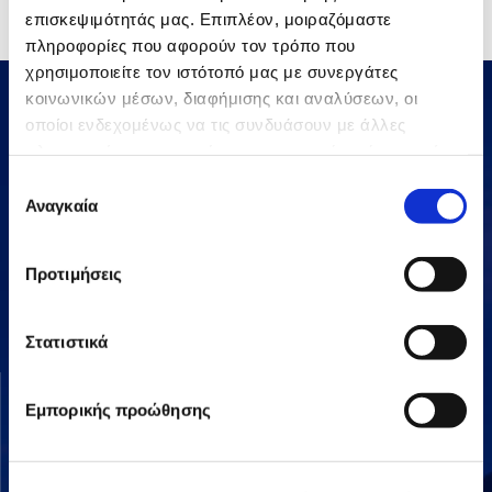
προστιθέμενη αξία για όλα τα ενδιαφερόμενα μέρη της.
επισκεψιμότητάς μας. Επιπλέον, μοιραζόμαστε
πληροφορίες που αφορούν τον τρόπο που
χρησιμοποιείτε τον ιστότοπό μας με συνεργάτες
κοινωνικών μέσων, διαφήμισης και αναλύσεων, οι
οποίοι ενδεχομένως να τις συνδυάσουν με άλλες
πληροφορίες που τους έχετε παραχωρήσει ή τις οποίες
έχουν συλλέξει σε σχέση με την από μέρους σας χρήση
Επιλογή
των υπηρεσιών τους.
Αναγκαία
συγκατάθεσης
Αμαρουσίου-Χαλανδρίου 16, 15125,
Προτιμήσεις
Τηλεφωνικό Κέντρο: 2106375000
Fax: 2106104380
Στατιστικά
ΟΜΙΛΟΣ AVAX
ΔΡΑΣΤΗΡΙΟΤΗΤΕΣ
Εμπορικής προώθησης
Όραμα & Αποστολή
Κατασκευές
Διοικητική Δομή
Ενέργεια
Οι Άνθρωποί μας
Παραχωρήσεις / ΣΔΙΤ