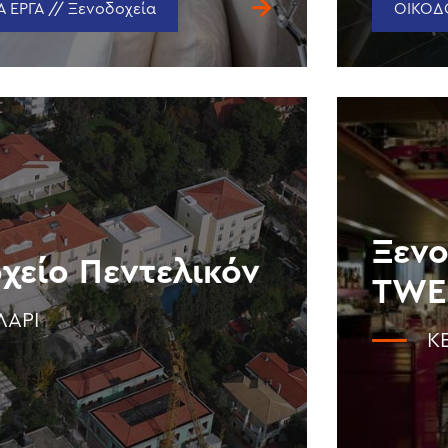
 ΕΡΓΑ // Ξενοδοχεία
ΟΙΚΟΔΟ
Ξενο
χείο Πεντελικόν
TWE
ΛΆΡΙ
Κ