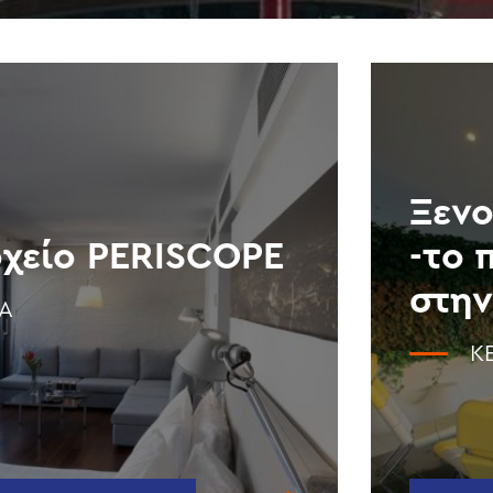
Ξενο
χείο PERISCOPE
-το 
στην
Α
Κ