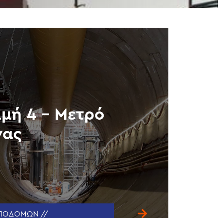
μή 4 – Μετρό
νας
ΥΠΟΔΟΜΩΝ //