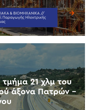
ΙΑΚΑ & ΒΙΟΜΗΧΑΝΙΚΑ //
ί Παραγωγής Ηλεκτρικής
ιας
’ τμήμα 21 χλμ του
ού άξονα Πατρών –
γου