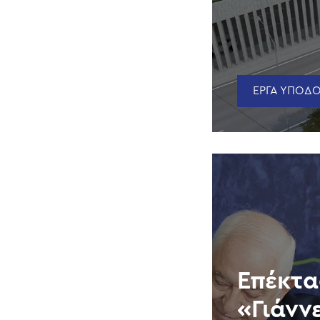
ΕΡΓΑ ΥΠΟΔΟ
Επέκτα
«Γιάνν