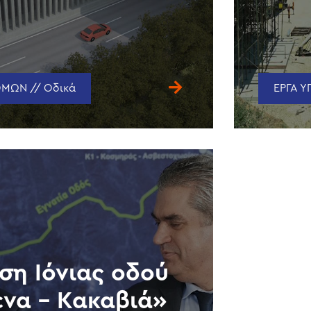
ΜΩΝ // Οδικά
ΕΡΓΑ 
ση Ιόνιας οδού
ενα – Κακαβιά»