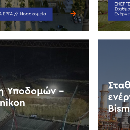
ΕΝΕΡΓΕ
Σταθμο
 ΕΡΓΑ // Νοσοκομεία
Ενέργε
Στα
η Υποδομών –
ενέρ
inikon
Bism