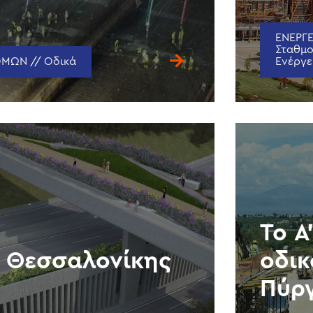
ΕΝΕΡΓΕ
Σταθμο
ΜΩΝ // Οδικά
Ενέργε
Το Α
r Θεσσαλονίκης
οδικ
Πύρ