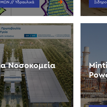
ΜΩΝ // Υδραυλικά
Σιδηρο
α Νοσοκομεία
Mint
Powe