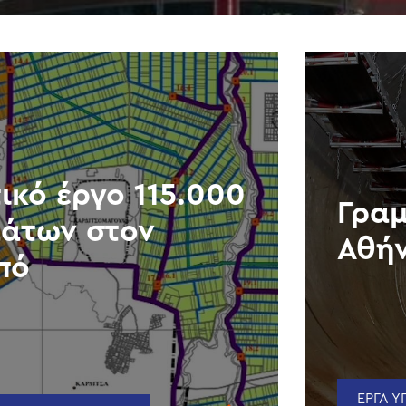
ικό έργο 115.000
Γραμ
άτων στον
Αθή
πό
ΕΡΓΑ 