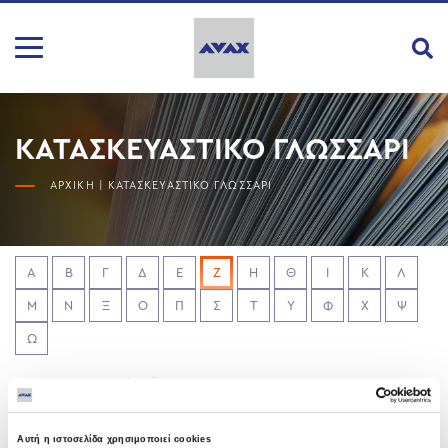
ΚΑΤΑΣΚΕΥΑΣΤΙΚΟ ΓΛΩΣΣΑΡΙ
ΑΡΧΙΚΗ
|
ΚΑΤΑΣΚΕΥΑΣΤΙΚΟ ΓΛΩΣΣΑΡΙ
Α
Β
Γ
Δ
Ε
Ζ
Η
Θ
Ι
Κ
Λ
Μ
Ν
Ξ
Ο
Π
Σ
Τ
Υ
Φ
Χ
Ψ
Ω
No glossary items for this criteria.
Αυτή η ιστοσελίδα χρησιμοποιεί cookies