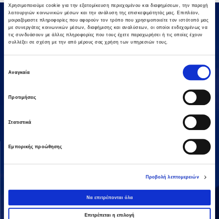
Χρησιμοποιούμε cookie για την εξατομίκευση περιεχομένου και διαφημίσεων, την παροχή
λειτουργιών κοινωνικών μέσων και την ανάλυση της επισκεψιμότητάς μας. Επιπλέον,
μοιραζόμαστε πληροφορίες που αφορούν τον τρόπο που χρησιμοποιείτε τον ιστότοπό μας
με συνεργάτες κοινωνικών μέσων, διαφήμισης και αναλύσεων, οι οποίοι ενδεχομένως να
τις συνδυάσουν με άλλες πληροφορίες που τους έχετε παραχωρήσει ή τις οποίες έχουν
συλλέξει σε σχέση με την από μέρους σας χρήση των υπηρεσιών τους.
Επιλογή
Αναγκαία
συγκατάθεσης
Αμαρουσίου-Χαλανδρίου 16, 15125,
Τηλεφωνικό Κέντρο: 2106375000
Προτιμήσεις
Fax: 2106104380
Στατιστικά
ΟΜΙΛΟΣ AVAX
ΔΡΑΣΤΗΡΙΟΤΗΤΕΣ
Εμπορικής προώθησης
Όραμα & Αποστολή
Κατασκευές
Διοικητική Δομή
Ενέργεια
Προβολή λεπτομερειών
Οι Άνθρωποί μας
Παραχωρήσεις / ΣΔΙΤ
Να επιτρέπονται όλα
Ανάπτυξη Ακινήτων
Επιτρέπεται η επιλογή