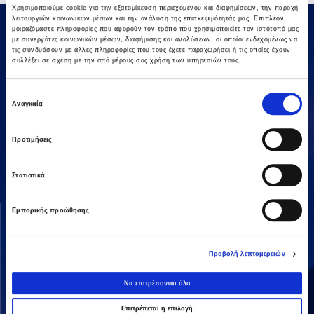
Χρησιμοποιούμε cookie για την εξατομίκευση περιεχομένου και διαφημίσεων, την παροχή
λειτουργιών κοινωνικών μέσων και την ανάλυση της επισκεψιμότητάς μας. Επιπλέον,
μοιραζόμαστε πληροφορίες που αφορούν τον τρόπο που χρησιμοποιείτε τον ιστότοπό μας
με συνεργάτες κοινωνικών μέσων, διαφήμισης και αναλύσεων, οι οποίοι ενδεχομένως να
τις συνδυάσουν με άλλες πληροφορίες που τους έχετε παραχωρήσει ή τις οποίες έχουν
συλλέξει σε σχέση με την από μέρους σας χρήση των υπηρεσιών τους.
Επιλογή
Αναγκαία
συγκατάθεσης
Αμαρουσίου-Χαλανδρίου 16, 15125,
Τηλεφωνικό Κέντρο: 2106375000
Προτιμήσεις
Fax: 2106104380
Στατιστικά
ΟΜΙΛΟΣ AVAX
ΔΡΑΣΤΗΡΙΟΤΗΤΕΣ
Εμπορικής προώθησης
Όραμα & Αποστολή
Κατασκευές
Διοικητική Δομή
Ενέργεια
Προβολή λεπτομερειών
Οι Άνθρωποί μας
Παραχωρήσεις / ΣΔΙΤ
Να επιτρέπονται όλα
Ανάπτυξη Ακινήτων
Επιτρέπεται η επιλογή