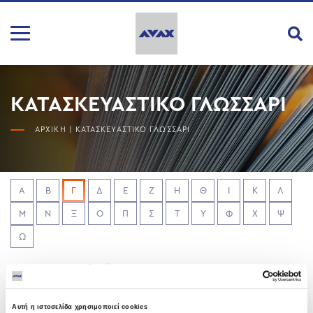
ΚΑΤΑΣΚΕΥΑΣΤΙΚΟ ΓΛΩΣΣΑΡΙ
ΑΡΧΙΚΗ
|
ΚΑΤΑΣΚΕΥΑΣΤΙΚΟ ΓΛΩΣΣΑΡΙ
Α
Β
Γ
Δ
Ε
Ζ
Η
Θ
Ι
Κ
Λ
Μ
Ν
Ξ
Ο
Π
Σ
Τ
Υ
Φ
Χ
Ψ
Ω
No glossary items for this criteria.
Αυτή η ιστοσελίδα χρησιμοποιεί cookies