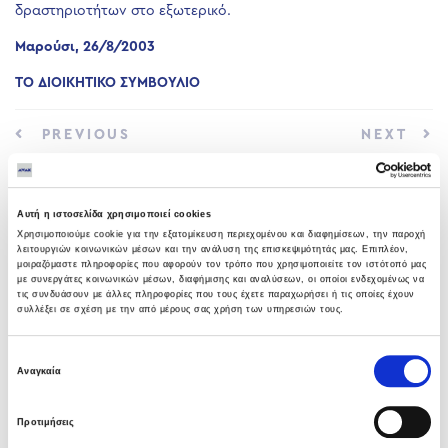
δραστηριοτήτων στο εξωτερικό.
Μαρούσι, 26/8/2003
ΤΟ ΔΙΟΙΚΗΤΙΚΟ ΣΥΜΒΟΥΛΙΟ
PREVIOUS
NEXT
Αυτή η ιστοσελίδα χρησιμοποιεί cookies
Χρησιμοποιούμε cookie για την εξατομίκευση περιεχομένου και διαφημίσεων, την παροχή
λειτουργιών κοινωνικών μέσων και την ανάλυση της επισκεψιμότητάς μας. Επιπλέον,
μοιραζόμαστε πληροφορίες που αφορούν τον τρόπο που χρησιμοποιείτε τον ιστότοπό μας
με συνεργάτες κοινωνικών μέσων, διαφήμισης και αναλύσεων, οι οποίοι ενδεχομένως να
LATEST NEWS
τις συνδυάσουν με άλλες πληροφορίες που τους έχετε παραχωρήσει ή τις οποίες έχουν
συλλέξει σε σχέση με την από μέρους σας χρήση των υπηρεσιών τους.
Υπογραφή σύμβασης με Λάρισα
Θερμοηλεκτρική
Επιλογή
Αναγκαία
05 ΑΥΓΟΎΣΤΟΥ 2026
συγκατάθεσης
Προτιμήσεις
Όμιλος AVAX: Ανάληψη έργου κατασκευής