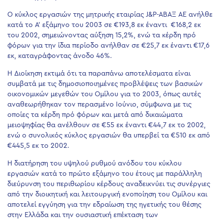
Ο κύκλος εργασιών της μητρικής εταιρίας J&P-AΒΑΞ ΑΕ ανήλθε
κατά το Α’ εξάμηνο του 2003 σε €193,8 εκ έναντι €168,2 εκ
του 2002, σημειώνοντας αύξηση 15,2%, ενώ τα κέρδη πρό
φόρων για την ίδια περίοδο ανήλθαν σε €25,7 εκ έναντι €17,6
εκ, καταγράφοντας άνοδο 46%.
Η Διοίκηση εκτιμά ότι τα παραπάνω αποτελέσματα είναι
συμβατά με τις δημοσιοποιημένες προβλέψεις των βασικών
οικονομικών μεγεθών του Ομίλου για το 2003, όπως αυτές
αναθεωρήθηκαν τον περασμένο Ιούνιο, σύμφωνα με τις
οποίες τα κέρδη πρό φόρων και μετά από δικαιώματα
μειοψηφίας θα ανέλθουν σε €55 εκ έναντι €44,7 εκ το 2002,
ενώ ο συνολικός κύκλος εργασιών θα υπερβεί τα €510 εκ από
€445,5 εκ το 2002.
Η διατήρηση του υψηλού ρυθμού ανόδου του κύκλου
εργασιών κατά το πρώτο εξάμηνο του έτους με παράλληλη
διεύρυνση του περιθωρίου κέρδους αναδεικνύει τις συνέργιες
από την διοικητική και λειτουργική ενοποίηση του Ομίλου και
αποτελεί εγγύηση για την εδραίωση της ηγετικής του θέσης
στην Ελλάδα και την ουσιαστική επέκταση των