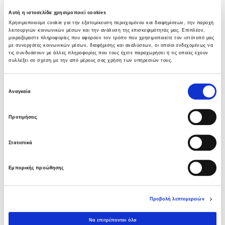
05 ΑΥΓΟΎΣΤΟΥ 2026
Αυτή η ιστοσελίδα χρησιμοποιεί cookies
Χρησιμοποιούμε cookie για την εξατομίκευση περιεχομένου και διαφημίσεων, την παροχή
Όμιλος AVAX: Ανάληψη έργου κατασκευής
λειτουργιών κοινωνικών μέσων και την ανάλυση της επισκεψιμότητάς μας. Επιπλέον,
μοιραζόμαστε πληροφορίες που αφορούν τον τρόπο που χρησιμοποιείτε τον ιστότοπό μας
σταθμού παραγωγής ηλεκτρικής ενέργειας
με συνεργάτες κοινωνικών μέσων, διαφήμισης και αναλύσεων, οι οποίοι ενδεχομένως να
800 ΜW στη Λάρισα
τις συνδυάσουν με άλλες πληροφορίες που τους έχετε παραχωρήσει ή τις οποίες έχουν
συλλέξει σε σχέση με την από μέρους σας χρήση των υπηρεσιών τους.
05 ΑΥΓΟΎΣΤΟΥ 2026
Επιλογή
Νέα σύμβαση ΕΤΕΘ με το ΑΝΑΤΟΛΙΑ για
Αναγκαία
συγκατάθεσης
κτίριο 4.500 τμ
03 ΑΥΓΟΎΣΤΟΥ 2026
Προτιμήσεις
Όμιλος AVAX: Νέα σύμβαση με το ΑΝΑΤΟΛΙΑ
Στατιστικά
για κτίριο 4.500 τμ που συμβάλλει στην
ακαδημαϊκή αναβάθμιση της Θεσσαλονίκης
Εμπορικής προώθησης
03 ΑΥΓΟΎΣΤΟΥ 2026
Όμιλος AVAX: Υπογραφή σύμβασης για νέο
Προβολή λεπτομερειών
φωτοβολταϊκό σταθμό 275,5MW στη
Ρουμανία
Να επιτρέπονται όλα