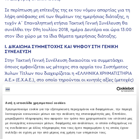
Σε περίπτωση μη επίτευξης της εκ του νόμου απαρτίας για τη
λήψη απόφασης επί των θεμάτων της ημερήσιας διάταξης, η
τυχόν Α΄ Επαναληπτική ετήσια Τακτική Γενική Συνέλευση θα
συνέλθει την 09η Ιουλίου 2018, ημέρα Δευτέρα και ώρα 13:00
στον ίδιο χώρο με τα ίδια θέματα ημερήσιας διάταξης.
I. ΔΙΚΑΙΩΜΑ ΣΥΜΜΕΤΟΧΗΣ ΚΑΙ ΨΗΦΟΥ ΣΤΗ ΓΕΝΙΚΗ
ΣΥΝΕΛΕΥΣΗ
Στην Τακτική Γενική Συνέλευση δικαιούται να συμμετάσχει
όποιος εμφανίζεται ως μέτοχος στα αρχεία του Συστήματος
Άυλων Τίτλων που διαχειρίζεται η «ΕΛΛΗΝΙΚΑ ΧΡΗΜΑΤΙΣΤΗΡΙΑ
Α.Ε.» (Ε.Χ.Α.Ε.), στο οποίο τηρούνται οι κινητές αξίες (μετοχές)
της Εταιρείας. Η απόδειξη της μετοχικής ιδιότητας γίνεται με
την προσκόμιση σχετικής έγγραφης βεβαίωσης του ως άνω
φορέα. Η ιδιότητα του μετόχου πρέπει να υφίσταται κατά
Αυτή η ιστοσελίδα χρησιμοποιεί cookies
το Σάββατο 23 Ιουνίου 2018, (ημερομηνία καταγραφής), ήτοι
Χρησιμοποιούμε cookie για την εξατομίκευση περιεχομένου και διαφημίσεων, την παροχή
κατά την έναρξη της πέμπτης (5ης) ημέρας πριν από την ημέρα
λειτουργιών κοινωνικών μέσων και την ανάλυση της επισκεψιμότητάς μας. Επιπλέον,
μοιραζόμαστε πληροφορίες που αφορούν τον τρόπο που χρησιμοποιείτε τον ιστότοπό μας
συνεδρίασης της Τακτικής Γενικής Συνέλευσης, της
με συνεργάτες κοινωνικών μέσων, διαφήμισης και αναλύσεων, οι οποίοι ενδεχομένως να
28ης Ιουνίου 2018, και η σχετική βεβαίωση αναφορικά με τη
τις συνδυάσουν με άλλες πληροφορίες που τους έχετε παραχωρήσει ή τις οποίες έχουν
μετοχική ιδιότητα πρέπει να περιέλθει στην Εταιρεία το
συλλέξει σε σχέση με την από μέρους σας χρήση των υπηρεσιών τους.
αργότερο τη Δευτέρα 25 Ιουνίου 2018, ήτοι την τρίτη (3η)