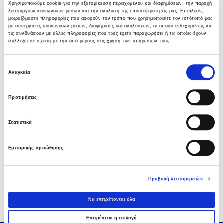
σταθμού παραγωγής ηλεκτρικής ενέργειας
Χρησιμοποιούμε cookie για την εξατομίκευση περιεχομένου και διαφημίσεων, την παροχή
800 ΜW στη Λάρισα
λειτουργιών κοινωνικών μέσων και την ανάλυση της επισκεψιμότητάς μας. Επιπλέον,
μοιραζόμαστε πληροφορίες που αφορούν τον τρόπο που χρησιμοποιείτε τον ιστότοπό μας
05 ΑΥΓΟΎΣΤΟΥ 2026
με συνεργάτες κοινωνικών μέσων, διαφήμισης και αναλύσεων, οι οποίοι ενδεχομένως να
τις συνδυάσουν με άλλες πληροφορίες που τους έχετε παραχωρήσει ή τις οποίες έχουν
συλλέξει σε σχέση με την από μέρους σας χρήση των υπηρεσιών τους.
Νέα σύμβαση ΕΤΕΘ με το ΑΝΑΤΟΛΙΑ για
κτίριο 4.500 τμ
Επιλογή
03 ΑΥΓΟΎΣΤΟΥ 2026
Αναγκαία
συγκατάθεσης
Προτιμήσεις
Όμιλος AVAX: Νέα σύμβαση με το ΑΝΑΤΟΛΙΑ
για κτίριο 4.500 τμ που συμβάλλει στην
ακαδημαϊκή αναβάθμιση της Θεσσαλονίκης
Στατιστικά
03 ΑΥΓΟΎΣΤΟΥ 2026
Εμπορικής προώθησης
Όμιλος AVAX: Υπογραφή σύμβασης για νέο
φωτοβολταϊκό σταθμό 275,5MW στη
Ρουμανία
Προβολή λεπτομερειών
03 ΑΥΓΟΎΣΤΟΥ 2026
Να επιτρέπονται όλα
Επιτρέπεται η επιλογή