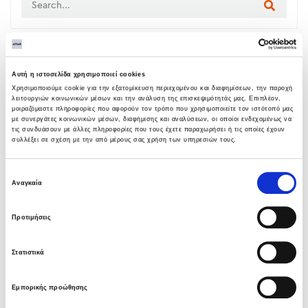
LATEST NEWS
Αυτή η ιστοσελίδα χρησιμοποιεί cookies
Υπογραφή σύμβασης με Λάρισα
Χρησιμοποιούμε cookie για την εξατομίκευση περιεχομένου και διαφημίσεων, την παροχή
Θερμοηλεκτρική
λειτουργιών κοινωνικών μέσων και την ανάλυση της επισκεψιμότητάς μας. Επιπλέον,
μοιραζόμαστε πληροφορίες που αφορούν τον τρόπο που χρησιμοποιείτε τον ιστότοπό μας
05 ΑΥΓΟΎΣΤΟΥ 2026
με συνεργάτες κοινωνικών μέσων, διαφήμισης και αναλύσεων, οι οποίοι ενδεχομένως να
τις συνδυάσουν με άλλες πληροφορίες που τους έχετε παραχωρήσει ή τις οποίες έχουν
συλλέξει σε σχέση με την από μέρους σας χρήση των υπηρεσιών τους.
Όμιλος AVAX: Ανάληψη έργου κατασκευής
σταθμού παραγωγής ηλεκτρικής ενέργειας
Επιλογή
800 ΜW στη Λάρισα
Αναγκαία
συγκατάθεσης
05 ΑΥΓΟΎΣΤΟΥ 2026
Προτιμήσεις
Νέα σύμβαση ΕΤΕΘ με το ΑΝΑΤΟΛΙΑ για
κτίριο 4.500 τμ
Στατιστικά
03 ΑΥΓΟΎΣΤΟΥ 2026
Εμπορικής προώθησης
Όμιλος AVAX: Νέα σύμβαση με το ΑΝΑΤΟΛΙΑ