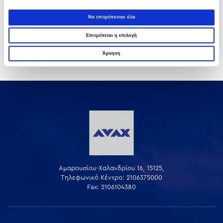
Όμιλος AVAX: Υπογραφή σύμβασης για νέο
Να επιτρέπονται όλα
φωτοβολταϊκό σταθμό 275,5MW στη
Επιτρέπεται η επιλογή
Ρουμανία
03 ΑΥΓΟΎΣΤΟΥ 2026
Άρνηση
Αμαρουσίου-Χαλανδρίου 16, 15125,
Τηλεφωνικό Κέντρο: 2106375000
Fax: 2106104380