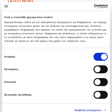
LATEST NEWS
Υπογραφή σύμβασης με Λάρισα
Θερμοηλεκτρική
Αυτή η ιστοσελίδα χρησιμοποιεί cookies
05 ΑΥΓΟΎΣΤΟΥ 2026
Χρησιμοποιούμε cookie για την εξατομίκευση περιεχομένου και διαφημίσεων, την παροχή
λειτουργιών κοινωνικών μέσων και την ανάλυση της επισκεψιμότητάς μας. Επιπλέον,
μοιραζόμαστε πληροφορίες που αφορούν τον τρόπο που χρησιμοποιείτε τον ιστότοπό μας
με συνεργάτες κοινωνικών μέσων, διαφήμισης και αναλύσεων, οι οποίοι ενδεχομένως να
Όμιλος AVAX: Ανάληψη έργου κατασκευής
τις συνδυάσουν με άλλες πληροφορίες που τους έχετε παραχωρήσει ή τις οποίες έχουν
συλλέξει σε σχέση με την από μέρους σας χρήση των υπηρεσιών τους.
σταθμού παραγωγής ηλεκτρικής ενέργειας
800 ΜW στη Λάρισα
05 ΑΥΓΟΎΣΤΟΥ 2026
Επιλογή
Αναγκαία
συγκατάθεσης
Νέα σύμβαση ΕΤΕΘ με το ΑΝΑΤΟΛΙΑ για
Προτιμήσεις
κτίριο 4.500 τμ
03 ΑΥΓΟΎΣΤΟΥ 2026
Στατιστικά
Όμιλος AVAX: Νέα σύμβαση με το ΑΝΑΤΟΛΙΑ
Εμπορικής προώθησης
για κτίριο 4.500 τμ που συμβάλλει στην
ακαδημαϊκή αναβάθμιση της Θεσσαλονίκης
03 ΑΥΓΟΎΣΤΟΥ 2026
Προβολή λεπτομερειών