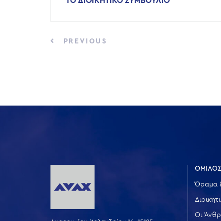
ΤΟ ΔΙΟΙΚΗΤΙΚΟ ΣΥΜΒΟΥΛΙΟ
PREVIOUS
ΟΜΙΛΟΣ
Όραμα 
Διοικητ
Οι Άνθρ