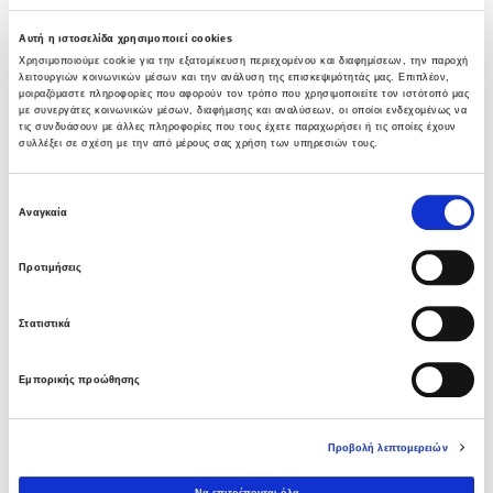
Ν.2940 με την συγχώνευση δι’ απορροφήσεως ορισμένων
Αυτή η ιστοσελίδα χρησιμοποιεί cookies
θυγατρικών εταιριών και την ακόλουθη εξασφάλιση
Χρησιμοποιούμε cookie για την εξατομίκευση περιεχομένου και διαφημίσεων, την παροχή
εργοληπτικών πτυχίων 7ης, 6ης και 3ης τάξεως που
λειτουργιών κοινωνικών μέσων και την ανάλυση της επισκεψιμότητάς μας. Επιπλέον,
επιτρέπουν την εκτέλεση μεγάλου αριθμού έργων με ποικιλία
μοιραζόμαστε πληροφορίες που αφορούν τον τρόπο που χρησιμοποιείτε τον ιστότοπό μας
προϋπολογισμού και τεχνικών χαρακτηριστικών.
με συνεργάτες κοινωνικών μέσων, διαφήμισης και αναλύσεων, οι οποίοι ενδεχομένως να
τις συνδυάσουν με άλλες πληροφορίες που τους έχετε παραχωρήσει ή τις οποίες έχουν
συλλέξει σε σχέση με την από μέρους σας χρήση των υπηρεσιών τους.
Μαρούσι 26/6/2003
ΤΟ ΔΙΟΙΚΗΤΙΚΟ ΣΥΜΒΟΥΛΙΟ
Επιλογή
Αναγκαία
συγκατάθεσης
PREVIOUS
NEXT
Προτιμήσεις
Στατιστικά
Εμπορικής προώθησης
LATEST NEWS
Προβολή λεπτομερειών
Υπογραφή σύμβασης με Λάρισα
Θερμοηλεκτρική