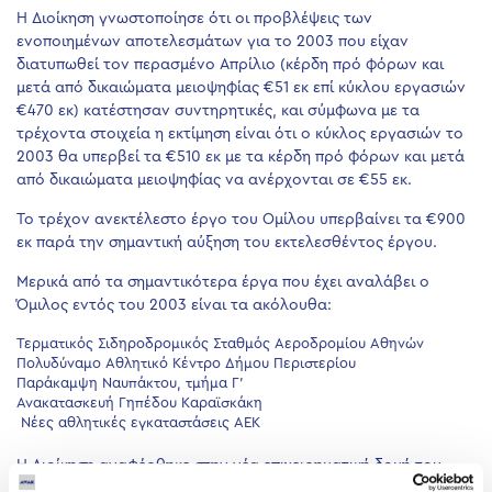
Η Διοίκηση γνωστοποίησε ότι οι προβλέψεις των
ενοποιημένων αποτελεσμάτων για το 2003 που είχαν
διατυπωθεί τον περασμένο Απρίλιο (κέρδη πρό φόρων και
μετά από δικαιώματα μειοψηφίας €51 εκ επί κύκλου εργασιών
€470 εκ) κατέστησαν συντηρητικές, και σύμφωνα με τα
τρέχοντα στοιχεία η εκτίμηση είναι ότι ο κύκλος εργασιών το
2003 θα υπερβεί τα €510 εκ με τα κέρδη πρό φόρων και μετά
από δικαιώματα μειοψηφίας να ανέρχονται σε €55 εκ.
Το τρέχον ανεκτέλεστο έργο του Ομίλου υπερβαίνει τα €900
εκ παρά την σημαντική αύξηση του εκτελεσθέντος έργου.
Μερικά από τα σημαντικότερα έργα που έχει αναλάβει ο
Όμιλος εντός του 2003 είναι τα ακόλουθα:
Τερματικός Σιδηροδρομικός Σταθμός Αεροδρομίου Αθηνών
Πολυδύναμο Αθλητικό Κέντρο Δήμου Περιστερίου
Παράκαμψη Ναυπάκτου, τμήμα Γ’
Ανακατασκευή Γηπέδου Καραϊσκάκη
Νέες αθλητικές εγκαταστάσεις ΑΕΚ
Η Διοίκηση αναφέρθηκε στην νέα επιχειρηματική δομή του
Ομίλου η οποία διαμορφώθηκε το 2002 στο πνεύμα του