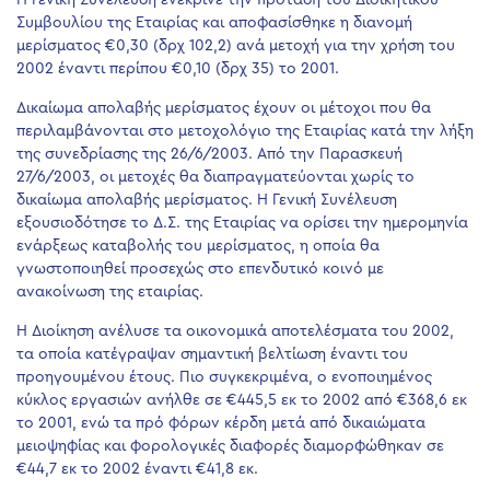
Η Γενική Συνέλευση ενέκρινε την πρόταση του Διοικητικού
Συμβουλίου της Εταιρίας και αποφασίσθηκε η διανομή
μερίσματος €0,30 (δρχ 102,2) ανά μετοχή για την χρήση του
2002 έναντι περίπου €0,10 (δρχ 35) το 2001.
Δικαίωμα απολαβής μερίσματος έχουν οι μέτοχοι που θα
περιλαμβάνονται στο μετοχολόγιο της Εταιρίας κατά την λήξη
της συνεδρίασης της 26/6/2003. Από την Παρασκευή
27/6/2003, οι μετοχές θα διαπραγματεύονται χωρίς το
δικαίωμα απολαβής μερίσματος. Η Γενική Συνέλευση
εξουσιοδότησε το Δ.Σ. της Εταιρίας να ορίσει την ημερομηνία
ενάρξεως καταβολής του μερίσματος, η οποία θα
γνωστοποιηθεί προσεχώς στο επενδυτικό κοινό με
ανακοίνωση της εταιρίας.
Η Διοίκηση ανέλυσε τα οικονομικά αποτελέσματα του 2002,
τα οποία κατέγραψαν σημαντική βελτίωση έναντι του
προηγουμένου έτους. Πιο συγκεκριμένα, ο ενοποιημένος
κύκλος εργασιών ανήλθε σε €445,5 εκ το 2002 από €368,6 εκ
το 2001, ενώ τα πρό φόρων κέρδη μετά από δικαιώματα
μειοψηφίας και φορολογικές διαφορές διαμορφώθηκαν σε
€44,7 εκ το 2002 έναντι €41,8 εκ.