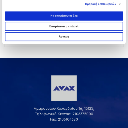
Προβολή λεπτομερειών
03 ΑΥΓΟΎΣΤΟΥ 2026
Να επιτρέπονται όλα
Όμιλος AVAX: Υπογραφή σύμβασης για νέο
Επιτρέπεται η επιλογή
φωτοβολταϊκό σταθμό 275,5MW στη
Ρουμανία
Άρνηση
03 ΑΥΓΟΎΣΤΟΥ 2026
Αμαρουσίου-Χαλανδρίου 16, 15125,
Τηλεφωνικό Κέντρο: 2106375000
Fax: 2106104380