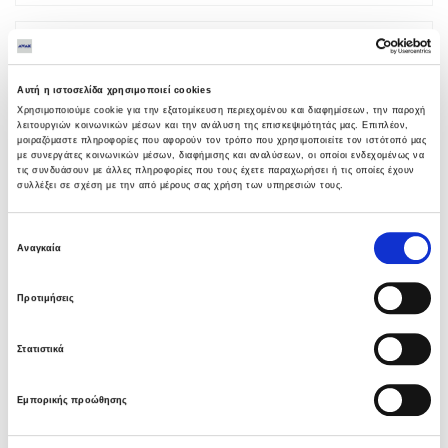
LATEST NEWS
Υπογραφή σύμβασης με Λάρισα
Αυτή η ιστοσελίδα χρησιμοποιεί cookies
Θερμοηλεκτρική
Χρησιμοποιούμε cookie για την εξατομίκευση περιεχομένου και διαφημίσεων, την παροχή
λειτουργιών κοινωνικών μέσων και την ανάλυση της επισκεψιμότητάς μας. Επιπλέον,
05 ΑΥΓΟΎΣΤΟΥ 2026
μοιραζόμαστε πληροφορίες που αφορούν τον τρόπο που χρησιμοποιείτε τον ιστότοπό μας
με συνεργάτες κοινωνικών μέσων, διαφήμισης και αναλύσεων, οι οποίοι ενδεχομένως να
τις συνδυάσουν με άλλες πληροφορίες που τους έχετε παραχωρήσει ή τις οποίες έχουν
συλλέξει σε σχέση με την από μέρους σας χρήση των υπηρεσιών τους.
Όμιλος AVAX: Ανάληψη έργου κατασκευής
σταθμού παραγωγής ηλεκτρικής ενέργειας
800 ΜW στη Λάρισα
Επιλογή
Αναγκαία
05 ΑΥΓΟΎΣΤΟΥ 2026
συγκατάθεσης
Προτιμήσεις
Νέα σύμβαση ΕΤΕΘ με το ΑΝΑΤΟΛΙΑ για
κτίριο 4.500 τμ
03 ΑΥΓΟΎΣΤΟΥ 2026
Στατιστικά
Εμπορικής προώθησης
Όμιλος AVAX: Νέα σύμβαση με το ΑΝΑΤΟΛΙΑ
για κτίριο 4.500 τμ που συμβάλλει στην
ακαδημαϊκή αναβάθμιση της Θεσσαλονίκης