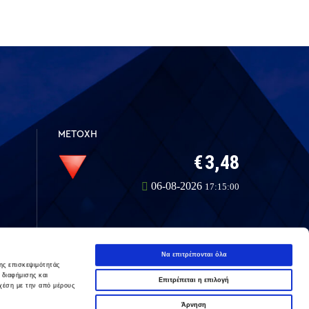
ΜΕΤΟΧΗ
Να επιτρέπονται όλα
ης επισκεψιμότητάς
 διαφήμισης και
Επιτρέπεται η επιλογή
LinkedIn
Instagram
χέση με την από μέρους
Άρνηση