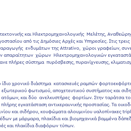
χιτεκτονικής και Ηλεκτρομηχανολογικής Μελέτης, Αναθεώρ
ασίου από τις Δημόσιες Αρχές και Υπηρεσίες. Στις τρεις πτέρ
παραγωγής ενδυμάτων της Attrativo, χώροι γραφείων, συν
 των απαραίτητων χώρων Ηλεκτρομηχανολογικών εγκαταστά
μβανε πλήρες σύστημα πυρόσβεσης, πυρανίχνευσης, κλιματι
 ίδιο χρονικό διάστημα κατασκευές ραμπών φορτοεκφόρτω
, εξωτερικού φωτισμού, αποχετευτικού συστήματος και σιδ
ατόμων, και δύο ανελκυστήρες φορτίων. Στην ταράτσα του
αι πλήρης εγκατάσταση αντικεραυνικής προστασίας. Τα οικο
νίου και σιδήρου, κουφώματα αλουμινίου υαλοπίνακες trip
δων με μάρμαρα, πλακίδια και βιομηχανικά βαμμένα δάπεδ
ς και πλακίδια διαφόρων τύπων.