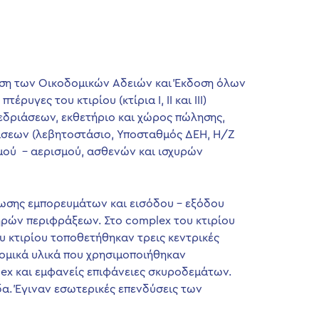
ηση των Οικοδομικών Αδειών και Έκδοση όλων
υγες του κτιρίου (κτίρια Ι, ΙΙ και ΙΙΙ)
εδριάσεων, εκθετήριο και χώρος πώλησης,
σεων (λεβητοστάσιο, Υποσταθμός ΔΕΗ, Η/Ζ
σμού – αερισμού, ασθενών και ισχυρών
σης εμπορευμάτων και εισόδου – εξόδου
ηρών περιφράξεων. Στο complex του κτιρίου
 κτιρίου τοποθετήθηκαν τρεις κεντρικές
δομικά υλικά που χρησιμοποιήθηκαν
lex και εμφανείς επιφάνειες σκυροδεμάτων.
α. Έγιναν εσωτερικές επενδύσεις των