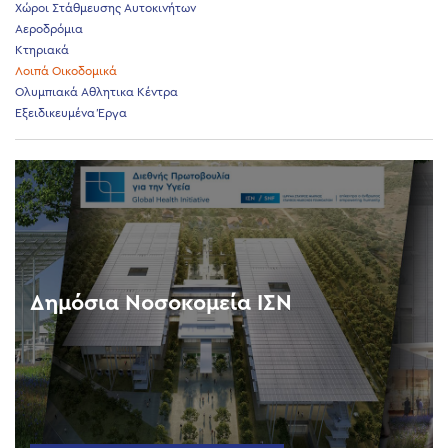
Χώροι Στάθμευσης Αυτοκινήτων
Αεροδρόμια
Κτηριακά
Λοιπά Οικοδομικά
Ολυμπιακά Αθλητικα Κέντρα
Εξειδικευμένα Έργα
Δημόσια Νοσοκομεία ΙΣΝ