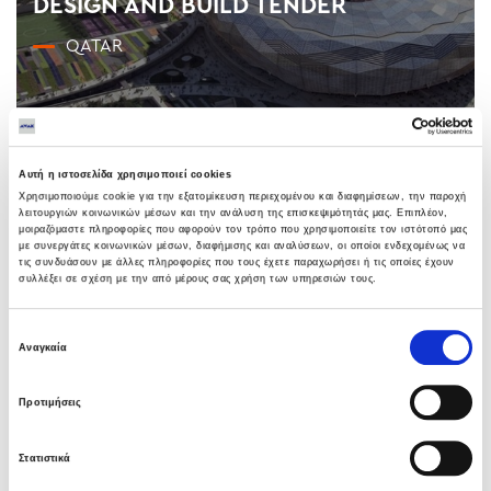
DESIGN AND BUILD TENDER
QATAR
Αυτή η ιστοσελίδα χρησιμοποιεί cookies
ΟΙΚΟΔΟΜΙΚΑ ΕΡΓΑ // Αθλητικά Κέντρα
Χρησιμοποιούμε cookie για την εξατομίκευση περιεχομένου και διαφημίσεων, την παροχή
λειτουργιών κοινωνικών μέσων και την ανάλυση της επισκεψιμότητάς μας. Επιπλέον,
μοιραζόμαστε πληροφορίες που αφορούν τον τρόπο που χρησιμοποιείτε τον ιστότοπό μας
με συνεργάτες κοινωνικών μέσων, διαφήμισης και αναλύσεων, οι οποίοι ενδεχομένως να
τις συνδυάσουν με άλλες πληροφορίες που τους έχετε παραχωρήσει ή τις οποίες έχουν
συλλέξει σε σχέση με την από μέρους σας χρήση των υπηρεσιών τους.
Επιλογή
Αναγκαία
Νέα Πτέρυγα στο Σισμανόγλειο
συγκατάθεσης
Νοσοκομείο
Προτιμήσεις
ΑΘΉΝΑ
Στατιστικά