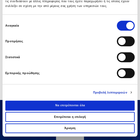
τις συνδυάσουν με άλλες πληροφορίες που τους έχετε παραχωρήσει ή τις οποίες έχουν
Provision of Utility Services,
συλλέξει σε σχέση με την από μέρους σας χρήση των υπηρεσιών τους.
External works include the construction of a read network &
parking (both asphalt and concrete) of 50.000 m2 and
Επιλογή
landscaping of 15.000 m2.
Αναγκαία
συγκατάθεσης
Προτιμήσεις
Στατιστικά
Εμπορικής προώθησης
Προβολή λεπτομερειών
Να επιτρέπονται όλα
Επιτρέπεται η επιλογή
Άρνηση