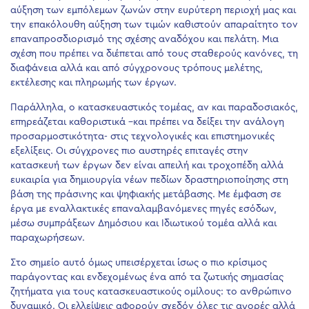
αύξηση των εμπόλεμων ζωνών στην ευρύτερη περιοχή μας και
την επακόλουθη αύξηση των τιμών καθιστούν απαραίτητο τον
επαναπροσδιορισμό της σχέσης αναδόχου και πελάτη. Μια
σχέση που πρέπει να διέπεται από τους σταθερούς κανόνες, τη
διαφάνεια αλλά και από σύγχρονους τρόπους μελέτης,
εκτέλεσης και πληρωμής των έργων.
Παράλληλα, ο κατασκευαστικός τομέας, αν και παραδοσιακός,
επηρεάζεται καθοριστικά –και πρέπει να δείξει την ανάλογη
προσαρμοστικότητα- στις τεχνολογικές και επιστημονικές
εξελίξεις. Οι σύγχρονες πιο αυστηρές επιταγές στην
κατασκευή των έργων δεν είναι απειλή και τροχοπέδη αλλά
ευκαιρία για δημιουργία νέων πεδίων δραστηριοποίησης στη
βάση της πράσινης και ψηφιακής μετάβασης. Με έμφαση σε
έργα με εναλλακτικές επαναλαμβανόμενες πηγές εσόδων,
μέσω συμπράξεων Δημόσιου και Ιδιωτικού τομέα αλλά και
παραχωρήσεων.
Στο σημείο αυτό όμως υπεισέρχεται ίσως ο πιο κρίσιμος
παράγοντας και ενδεχομένως ένα από τα ζωτικής σημασίας
ζητήματα για τους κατασκευαστικούς ομίλους: το ανθρώπινο
δυναμικό. Οι ελλείψεις αφορούν σχεδόν όλες τις αγορές αλλά