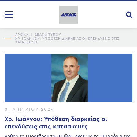
ΑΡΧΙΚΗ
|
ΔΕΛΤΙΑ ΤΥΠΟΥ
|
ΧΡ. ΙΩΆΝΝΟΥ: ΥΠΌΘΕΣΗ ΔΙΑΡΚΕΊΑΣ ΟΙ ΕΠΕΝΔΎΣΕΙΣ ΣΤΙΣ
ΚΑΤΑΣΚΕΥΈΣ
01 ΑΠΡΙΛΊΟΥ 2024
Χρ. Ιωάννου: Υπόθεση διαρκείας οι
επενδύσεις στις κατασκευές
Άρθρο του Προέδρου του Ομίλου AVAX για τα 100 χρόνια της