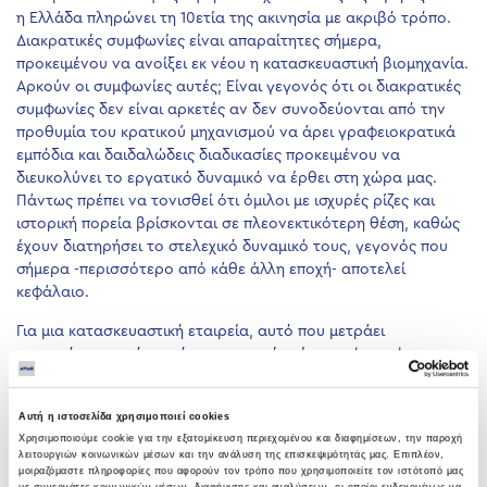
η Ελλάδα πληρώνει τη 10ετία της ακινησία με ακριβό τρόπο.
Διακρατικές συμφωνίες είναι απαραίτητες σήμερα,
προκειμένου να ανοίξει εκ νέου η κατασκευαστική βιομηχανία.
Αρκούν οι συμφωνίες αυτές; Είναι γεγονός ότι οι διακρατικές
συμφωνίες δεν είναι αρκετές αν δεν συνοδεύονται από την
προθυμία του κρατικού μηχανισμού να άρει γραφειοκρατικά
εμπόδια και δαιδαλώδεις διαδικασίες προκειμένου να
διευκολύνει το εργατικό δυναμικό να έρθει στη χώρα μας.
Πάντως πρέπει να τονισθεί ότι όμιλοι με ισχυρές ρίζες και
ιστορική πορεία βρίσκονται σε πλεονεκτικότερη θέση, καθώς
έχουν διατηρήσει το στελεχικό δυναμικό τους, γεγονός που
σήμερα -περισσότερο από κάθε άλλη εποχή- αποτελεί
κεφάλαιο.
Για μια κατασκευαστική εταιρεία, αυτό που μετράει
περισσότερο από τον όγκο εργασιών είναι το know how και η
δυνατότητα να σχεδιάζεις και να εκτελείς εξειδικευμένα και
περίπλοκα έργα, σε συνθήκες εξωστρέφειας και βιώσιμης
Αυτή η ιστοσελίδα χρησιμοποιεί cookies
ανάπτυξης. Πολλές εταιρίες μπορούν να κτίζουν με επιτυχία
Χρησιμοποιούμε cookie για την εξατομίκευση περιεχομένου και διαφημίσεων, την παροχή
δρόμους και κτίρια, λίγες όμως μπορούν να δώσουν
λειτουργιών κοινωνικών μέσων και την ανάλυση της επισκεψιμότητάς μας. Επιπλέον,
ολοκληρωμένες λύσεις σε έργα LNG, Μετρό, Αγωγούς και σε
μοιραζόμαστε πληροφορίες που αφορούν τον τρόπο που χρησιμοποιείτε τον ιστότοπό μας
με συνεργάτες κοινωνικών μέσων, διαφήμισης και αναλύσεων, οι οποίοι ενδεχομένως να