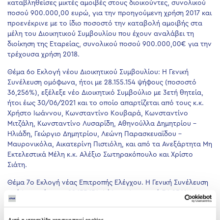
καταβληθείσες μικτές αμοιβές στους διοικούντες, συνολικού
ποσού 900.000,00 ευρώ, για την προηγούμενη χρήση 2017 και
προενέκρινε με το ίδιο ποσοστό την καταβολή αμοιβής στα
μέλη του Διοικητικού Συμβουλίου που έχουν αναλάβει τη
διοίκηση της Εταρείας, συνολικού ποσού 900.000,00€ για την
τρέχουσα χρήση 2018.
Θέμα 6ο Εκλογή νέου Διοικητικού Συμβουλίου: Η Γενική
Συνέλευση ομόφωνα, ήτοι με 28.155.154 ψήφους (ποσοστό
36,256%), εξέλεξε νέο Διοικητικό Συμβούλιο με 3ετή θητεία,
ήτοι έως 30/06/2021 και το οποίο απαρτίζεται από τους κ.κ.
Χρήστο Ιωάννου, Κωνσταντίνο Κουβαρά, Κωνσταντίνο
Μιτζάλη, Κωνσταντίνο Λυσαρίδη, Αθηνούλλα Δημητρίου –
Ηλιάδη, Γεώργιο Δημητρίου, Λεώνη Παρασκευαϊδου –
Μαυρονικόλα, Αικατερίνη Πιστιόλη, και από τα Ανεξάρτητα Μη
Εκτελεστικά Μέλη κ.κ. Αλέξιο Σωτηρακόπουλο και Χρίστο
Σιάτη.
Θέμα 7ο Εκλογή νέας Επιτροπής Ελέγχου. Η Γενική Συνέλευση
ομόφωνα, ήτοι με 28.155.154 ψήφους (ποσοστό 36,256%),
εξέλεξε ως νέα μέλη της Επιτροπής Ελέγχου τους κ.κ.
Αικατερίνη Πιστιόλη, Χρίστο Σιάτη και Αλέξιο Σωτηρακόπουλο.