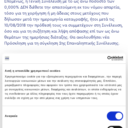
Επομένως, η Γενική Συνέλευση με το ως άνω ποσοστό των
0,000% ΔΕΝ διέθετε την απαιτούμενη εκ του νόμου απαρτία,
τόσο για τη χορήγηση ή μη άδειας στους μετόχους που
δήλωσαν μετά την ημερομηνία καταγραφής, ήτοι μετά τις
10/08/2018 την πρόθεσή τους να συμμετέχουν στη Συνέλευση,
όσο και για τη συζήτηση και λήψη απόφασης επί των ως άνω
θεμάτων της ημερήσιας διάταξης. Θα ακολουθήσει νέα
Πρόσκληση για τη σύγκληση 2ης Επαναληπτικής Συνέλευσης.
PREVIOUS
NEXT
Αυτή η ιστοσελίδα χρησιμοποιεί cookies
Χρησιμοποιούμε cookie για την εξατομίκευση περιεχομένου και διαφημίσεων, την παροχή
λειτουργιών κοινωνικών μέσων και την ανάλυση της επισκεψιμότητάς μας. Επιπλέον,
μοιραζόμαστε πληροφορίες που αφορούν τον τρόπο που χρησιμοποιείτε τον ιστότοπό μας
με συνεργάτες κοινωνικών μέσων, διαφήμισης και αναλύσεων, οι οποίοι ενδεχομένως να
τις συνδυάσουν με άλλες πληροφορίες που τους έχετε παραχωρήσει ή τις οποίες έχουν
συλλέξει σε σχέση με την από μέρους σας χρήση των υπηρεσιών τους.
LATEST NEWS
Επιλογή
Υπογραφή σύμβασης με Λάρισα
Αναγκαία
συγκατάθεσης
Θερμοηλεκτρική