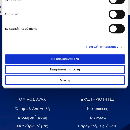
Πλοήγηση
Εργοδηγός (Μετρό – Γραμμή 4)
Ηλεκτρολόγοι / Μηχανολόγοι για Ενεργειακά Έργα
Στατιστικά
άρθρων
Εμπορικής προώθησης
Προβολή λεπτομερειών
Να επιτρέπονται όλα
Αμαρουσίου-Χαλανδρίου 16, 15125,
Επιτρέπεται η επιλογή
Τηλεφωνικό Κέντρο: 2106375000
Fax: 2106104380
Άρνηση
ΟΜΙΛΟΣ AVAX
ΔΡΑΣΤΗΡΙΟΤΗΤΕΣ
Όραμα & Αποστολή
Κατασκευές
Διοικητική Δομή
Ενέργεια
Οι Άνθρωποί μας
Παραχωρήσεις / ΣΔΙΤ