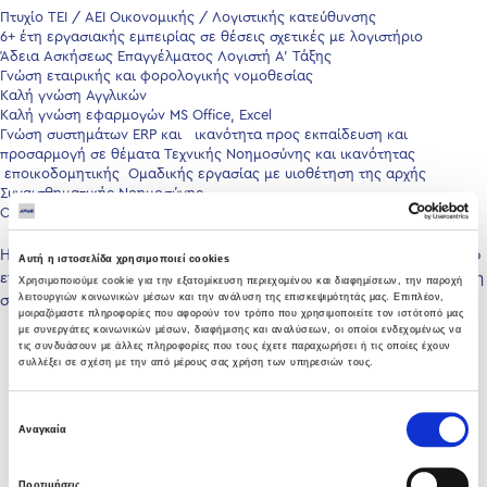
Πτυχίο ΤΕΙ / ΑΕΙ Οικονομικής / Λογιστικής κατεύθυνσης
6+ έτη εργασιακής εμπειρίας σε θέσεις σχετικές με λογιστήριο
Άδεια Ασκήσεως Επαγγέλματος Λογιστή Α’ Τάξης
Γνώση εταιρικής και φορολογικής νομοθεσίας
Καλή γνώση Αγγλικών
Καλή γνώση εφαρμογών MS Office, Excel
Γνώση συστημάτων ERP και ικανότητα προς εκπαίδευση και
προσαρμογή σε θέματα Τεχνικής Νοημοσύνης και ικανότητας
εποικοδομητικής Ομαδικής εργασίας με υιοθέτηση της αρχής
Συναισθηματικής Νοημοσύνης
Οργανωτική Ικανότητα, Ομαδικότητα και Κριτική αντίληψη
Η θέση προσφέρει άριστες δυνατότητες ανάπτυξης για έναν ικανό
Αυτή η ιστοσελίδα χρησιμοποιεί cookies
επαγγελματία που αναζητά επαγγελματική εξέλιξη και αναγνώριση
Χρησιμοποιούμε cookie για την εξατομίκευση περιεχομένου και διαφημίσεων, την παροχή
λειτουργιών κοινωνικών μέσων και την ανάλυση της επισκεψιμότητάς μας. Επιπλέον,
σε μία δυναμική πολυεθνική εταιρεία.
μοιραζόμαστε πληροφορίες που αφορούν τον τρόπο που χρησιμοποιείτε τον ιστότοπό μας
με συνεργάτες κοινωνικών μέσων, διαφήμισης και αναλύσεων, οι οποίοι ενδεχομένως να
τις συνδυάσουν με άλλες πληροφορίες που τους έχετε παραχωρήσει ή τις οποίες έχουν
συλλέξει σε σχέση με την από μέρους σας χρήση των υπηρεσιών τους.
Επιλογή
Αναγκαία
συγκατάθεσης
Προτιμήσεις