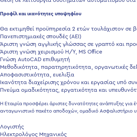
Θέση σε λειτουργία συστημάτων αυτοματισμού στα 
Προφίλ και ικανότητες υποψηφίου
Θα εκτιμηθεί προϋπηρεσία 2 ετών τουλάχιστον σε β
Πανεπιστημιακές σπουδές (ΑΕΙ)
Άριστη γνώση αγγλικής γλώσσας σε γραπτό και πρ
Άριστη γνώση χειρισμού Η/Υ, MS Office
Γνώση AutoCAD επιθυμητή
Μεθοδικότητα, παρατηρητικότητα, οργανωτικές δε
Αποφασιστικότητα, ευελιξία
Ικανότητα διαχείρισης χρόνου και εργασίας υπό συ
Πνεύμα ομαδικότητας, εργατικότητα και υπευθυνό
Η Εταιρία προσφέρει άριστες δυνατότητες ανάπτυξης για έ
ανταγωνιστικό πακέτο αποδοχών, ομαδικό Ασφαλιστήριο υ
Πλοήγηση
Λογιστής
Ηλεκτρολόγος Μηχανικός