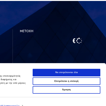
ΜΕΤΟΧΗ
Να επιτρέπονται όλα
ης επισκεψιμότητάς
 διαφήμισης και
Επιτρέπεται η επιλογή
LinkedIn
Instagram
χέση με την από μέρους
Άρνηση
λή λεπτομερειών