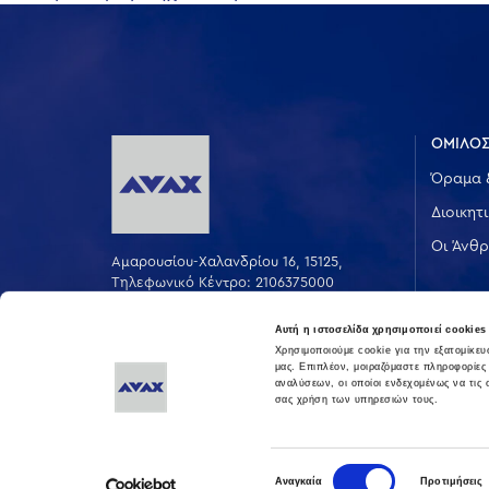
άρθρων
ΟΜΙΛΟΣ
Όραμα 
Διοικητ
Οι Άνθρ
Αμαρουσίου-Χαλανδρίου 16, 15125,
Τηλεφωνικό Κέντρο: 2106375000
Fax: 2106104380
Αυτή η ιστοσελίδα χρησιμοποιεί cookies
Χρησιμοποιούμε cookie για την εξατομίκε
μας. Επιπλέον, μοιραζόμαστε πληροφορίες
αναλύσεων, οι οποίοι ενδεχομένως να τις
σας χρήση των υπηρεσιών τους.
Επιλογή
Αναγκαία
Προτιμήσεις