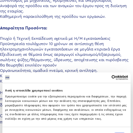
Συντονισμός με μηχανικούς, προμηθευτές και υπεργολάβους
Αναφορά της προόδου και των αναγκών του έργου προς τη διοίκηση
της εταιρίας.
Καθημερινή παρακολούθηση της προόδου των εργασιών.
Απαραίτητα Προσόντα
:
Πτυχίο ή Τεχνική Εκπαίδευση σχετικά με Η/Μ εγκαταστάσεις
Προϋπηρεσία τουλάχιστον 10 χρόνων σε αντίστοιχη θέση
ηλεκτρομηχανολογικών εγκαταστάσεων σε μεγάλα κτιριακά έργα
Εξειδίκευση σε θέματα όπως αεραγωγοί κλιματισμού/εξαερισμού,
σωλήνες ψύξης/θέρμανσης, ύδρευσης, αποχέτευσης και πυρόσβεσης
θα θεωρηθεί επιπλέον προσόν
Οργανωτικότητα, ομαδικό πνεύμα, κριτική αντίληψη.
Καλή γνώση της αγγλικής γλώσσας
Καλή γνώση εφαρμογών όπως AutoCAD και Microsoft Office
Αυτή η ιστοσελίδα χρησιμοποιεί cookies
Η εταιρεία προσφέρει ένα σύγχρονο και ευχάριστο εργασιακό
Χρησιμοποιούμε cookie για την εξατομίκευση περιεχομένου και διαφημίσεων, την παροχή
περιβάλλον, συνεχή εκπαίδευση και υποστήριξη καθώς και
λειτουργιών κοινωνικών μέσων και την ανάλυση της επισκεψιμότητάς μας. Επιπλέον,
δυνατότητες επαγγελματικής ανάπτυξης και εξέλιξης.
μοιραζόμαστε πληροφορίες που αφορούν τον τρόπο που χρησιμοποιείτε τον ιστότοπό μας
με συνεργάτες κοινωνικών μέσων, διαφήμισης και αναλύσεων, οι οποίοι ενδεχομένως να
τις συνδυάσουν με άλλες πληροφορίες που τους έχετε παραχωρήσει ή τις οποίες έχουν
Οι υποψήφιοι μπορούν να κάνουν την αίτησή τους είτε μέσω του
συλλέξει σε σχέση με την από μέρους σας χρήση των υπηρεσιών τους.
παρόντος link είτε καλώντας στο 2106375726