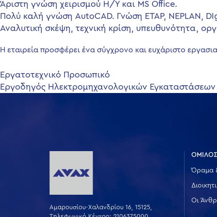
Άριστη γνώση χειρισμού Η/Υ και MS Office.
Πολύ καλή γνώση AutoCAD. Γνώση ETAP, NEPLAN, DI
Αναλυτική σκέψη, τεχνική κρίση, υπευθυνότητα, ορ
Η εταιρεία προσφέρει ένα σύγχρονο και ευχάριστο εργασια
Πλοήγηση
Εργατοτεχνικό Προσωπικό
Εργοδηγός Ηλεκτρομηχανολογικών Εγκαταστάσεων
άρθρων
ΟΜΙΛΟΣ
Όραμα 
Διοικητ
Οι Άνθρ
Αμαρουσίου-Χαλανδρίου 16, 15125,
Τηλεφωνικό Κέντρο: 2106375000