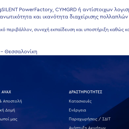
gSILENT PowerFactory, CYMGRD ή αντίστοιχων λογισ
γανωτικότητα και ικανότητα διαχείρισης πολλαπλών 
κό περιβάλλον, συνεχή εκπαίδευση και υποστήριξη καθώς κα
 – Θεσσαλονίκη
 AVAX
ΔΡΑΣΤΗΡΙΟΤΗΤΕΣ
& Αποστολή
Κατασκευές
ική Δομή
Ενέργεια
ωποί μας
Παραχωρήσεις / ΣΔΙΤ
Ανάπτυξη Ακινήτων