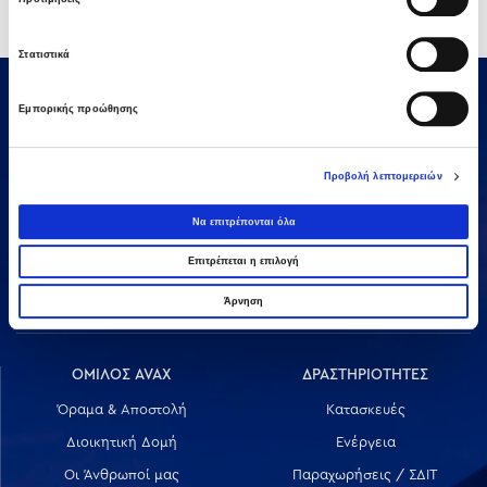
Στατιστικά
Εμπορικής προώθησης
Προβολή λεπτομερειών
Να επιτρέπονται όλα
Αμαρουσίου-Χαλανδρίου 16, 15125,
Επιτρέπεται η επιλογή
Τηλεφωνικό Κέντρο: 2106375000
Fax: 2106104380
Άρνηση
ΟΜΙΛΟΣ AVAX
ΔΡΑΣΤΗΡΙΟΤΗΤΕΣ
Όραμα & Αποστολή
Κατασκευές
Διοικητική Δομή
Ενέργεια
Οι Άνθρωποί μας
Παραχωρήσεις / ΣΔΙΤ