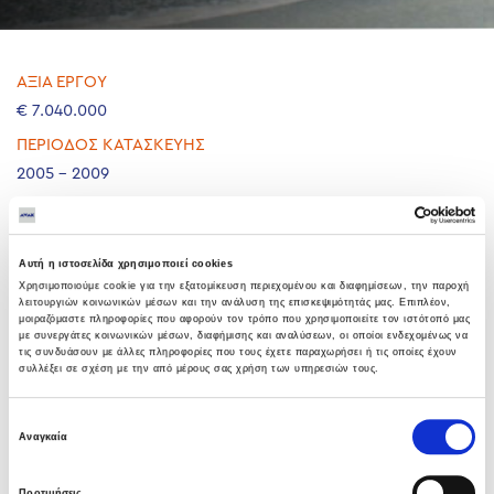
ΑΞΙΑ ΕΡΓΟΥ
€ 7.040.000
ΠΕΡΙΟΔΟΣ ΚΑΤΑΣΚΕΥΗΣ
2005 - 2009
Μελέτη και κατασκευή ενός Βιολογικού Σταθμού
Επεξεργασίας Αποβλήτων για πληθυσμό 87.520 κατοίκων και
Αυτή η ιστοσελίδα χρησιμοποιεί cookies
ικανότητα επεξεργασίας 30.000 m³/ημέρα.
Χρησιμοποιούμε cookie για την εξατομίκευση περιεχομένου και διαφημίσεων, την παροχή
λειτουργιών κοινωνικών μέσων και την ανάλυση της επισκεψιμότητάς μας. Επιπλέον,
μοιραζόμαστε πληροφορίες που αφορούν τον τρόπο που χρησιμοποιείτε τον ιστότοπό μας
με συνεργάτες κοινωνικών μέσων, διαφήμισης και αναλύσεων, οι οποίοι ενδεχομένως να
τις συνδυάσουν με άλλες πληροφορίες που τους έχετε παραχωρήσει ή τις οποίες έχουν
συλλέξει σε σχέση με την από μέρους σας χρήση των υπηρεσιών τους.
Επιλογή
Αναγκαία
συγκατάθεσης
Προτιμήσεις