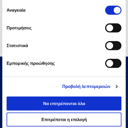
έχουν συλλέξει σε σχέση με την από μέρους σας χρήση
Επιλογή
των υπηρεσιών τους.
Αναγκαία
συγκατάθεσης
Προτιμήσεις
Στατιστικά
Εμπορικής προώθησης
Προβολή λεπτομερειών
Να επιτρέπονται όλα
Αμαρουσίου-Χαλανδρίου 16, 15125,
Τηλεφωνικό Κέντρο: 2106375000
Fax: 2106104380
Επιτρέπεται η επιλογή