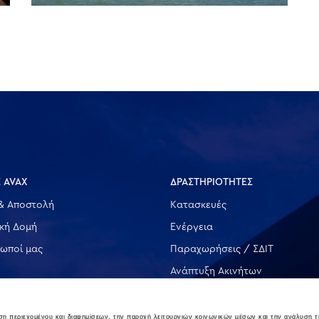
 AVAX
ΔΡΑΣΤΗΡΙΟΤΗΤΕΣ
& Αποστολή
Κατασκευές
ική Δομή
Ενέργεια
ωποί μας
Παραχωρήσεις / ΣΔΙΤ
Ανάπτυξη Ακινήτων
Λοιπές
υση περιεχομένου και διαφημίσεων, την παροχή λειτουργιών κοινωνικών μέσων και την ανάλυση τ