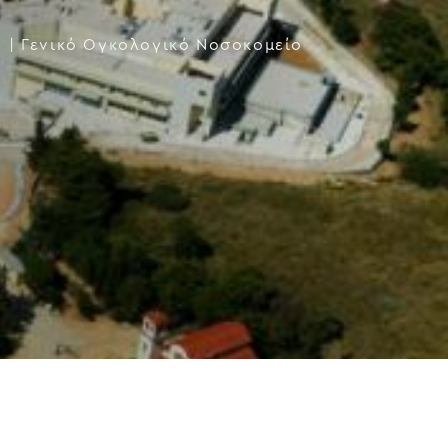
Α
|
Γενικό Ογκολογικό Νοσοκομείο