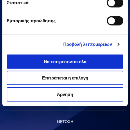
Στατιστικά
Εμπορικής προώθησης
Αμαρουσίου-Χαλανδρίου 16, 15125,
Τηλεφωνικό Κέντρο: 2106375000
Fax: 2106104380
Προβολή λεπτομερειών
ΟΜΙΛΟΣ AVAX
ΔΡΑΣΤΗΡΙΟΤΗΤΕΣ
Να επιτρέπονται όλα
Όραμα & Αποστολή
Κατασκευές
Διοικητική Δομή
Ενέργεια
Επιτρέπεται η επιλογή
Οι Άνθρωποί μας
Παραχωρήσεις / ΣΔΙΤ
Ανάπτυξη Ακινήτων
Άρνηση
Λοιπές
ΜΕΤΟΧΗ