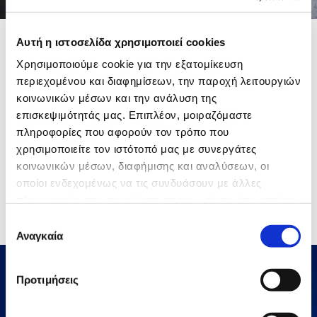
Αυτή η ιστοσελίδα χρησιμοποιεί cookies
Construction of A4 Motorway – Rzeszow – Korczowa, Section
Χρησιμοποιούμε cookie για την εξατομίκευση
Radymno / Korczowa – Poland
περιεχομένου και διαφημίσεων, την παροχή λειτουργιών
κοινωνικών μέσων και την ανάλυση της
επισκεψιμότητάς μας. Επιπλέον, μοιραζόμαστε
πληροφορίες που αφορούν τον τρόπο που
χρησιμοποιείτε τον ιστότοπό μας με συνεργάτες
κοινωνικών μέσων, διαφήμισης και αναλύσεων, οι
οποίοι ενδεχομένως να τις συνδυάσουν με άλλες
πληροφορίες που τους έχετε παραχωρήσει ή τις οποίες
έχουν συλλέξει σε σχέση με την από μέρους σας χρήση
Επιλογή
των υπηρεσιών τους.
Αναγκαία
συγκατάθεσης
Προτιμήσεις