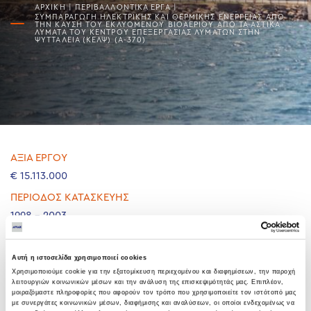
ΑΡΧΙΚΗ
|
ΠΕΡΙΒΑΛΛΟΝΤΙΚΆ ΕΡΓΑ
|
ΣΥΜΠΑΡΑΓΩΓΗ ΗΛΕΚΤΡΙΚΗΣ ΚΑΙ ΘΕΡΜΙΚΗΣ ΕΝΕΡΓΕΙΑΣ ΑΠΟ
ΤΗΝ ΚΑΥΣΗ ΤΟΥ ΕΚΛΥΟΜΕΝΟΥ ΒΙΟΑΕΡΙΟΥ ΑΠΟ ΤΑ ΑΣΤΙΚΑ
ΛΥΜΑΤΑ ΤΟΥ ΚΕΝΤΡΟΥ ΕΠΕΞΕΡΓΑΣΙΑΣ ΛΥΜΑΤΩΝ ΣΤΗΝ
ΨΥΤΤΑΛΕΙΑ (ΚΕΛΨ) (Α-370)
ΑΞΙΑ ΕΡΓΟΥ
€ 15.113.000
ΠΕΡΙΟΔΟΣ ΚΑΤΑΣΚΕΥΗΣ
1998 - 2003
Μελέτη/Κατασκευή των εγκαταστάσεων συμπαραγωγής
ηλεκτρικής και θερμικής ενέργειας ισχύος 7,125 MW από την
Αυτή η ιστοσελίδα χρησιμοποιεί cookies
καύση του βιοαερίου, που παράγεται από τα αστικά λύματα
Χρησιμοποιούμε cookie για την εξατομίκευση περιεχομένου και διαφημίσεων, την παροχή
λειτουργιών κοινωνικών μέσων και την ανάλυση της επισκεψιμότητάς μας. Επιπλέον,
του ΚΕΛΨ, τρεις (3) αεριομηχανές βιοαερίου δυναμικότητας
μοιραζόμαστε πληροφορίες που αφορούν τον τρόπο που χρησιμοποιείτε τον ιστότοπό μας
1.000m3 /h, πλήρως αυτοματοποιημένο σύστημα ελέγχου με
με συνεργάτες κοινωνικών μέσων, διαφήμισης και αναλύσεων, οι οποίοι ενδεχομένως να