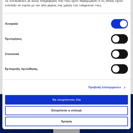
τις συνδυάσουν με άλλες πληροφορίες που τους έχετε παραχωρήσει ή τις οποίες έχουν
σύστημα SCADA, σύστημα καθαρισμού βιοαερίου (5.000m3
συλλέξει σε σχέση με την από μέρους σας χρήση των υπηρεσιών τους.
/h), τρεις (3) συμπιεστές αερίου 110KW έκαστος με
δυναμικότητα 1.025Νμ3 /h & εργασίες δικτύων αγωγών και
Επιλογή
δίκτυο τηλεθέρμανσης χωνευτών
Αναγκαία
συγκατάθεσης
Προτιμήσεις
Στατιστικά
Εμπορικής προώθησης
Προβολή λεπτομερειών
Να επιτρέπονται όλα
Επιτρέπεται η επιλογή
Άρνηση