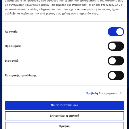
μοιραζόμαστε πληροφορίες που αφορούν τον τρόπο που χρησιμοποιείτε τον ιστότοπό μας
με συνεργάτες κοινωνικών μέσων, διαφήμισης και αναλύσεων, οι οποίοι ενδεχομένως να
τις συνδυάσουν με άλλες πληροφορίες που τους έχετε παραχωρήσει ή τις οποίες έχουν
συλλέξει σε σχέση με την από μέρους σας χρήση των υπηρεσιών τους.
Επιλογή
Αμαρουσίου-Χαλανδρίου 16, 15125,
Αναγκαία
συγκατάθεσης
Τηλεφωνικό Κέντρο: 2106375000
Fax: 2106104380
Προτιμήσεις
Στατιστικά
ΟΜΙΛΟΣ AVAX
ΔΡΑΣΤΗΡΙΟΤΗΤΕΣ
Όραμα & Αποστολή
Κατασκευές
Εμπορικής προώθησης
Διοικητική Δομή
Ενέργεια
Οι Άνθρωποί μας
Παραχωρήσεις / ΣΔΙΤ
Προβολή λεπτομερειών
Ανάπτυξη Ακινήτων
Να επιτρέπονται όλα
Λοιπές
Επιτρέπεται η επιλογή
Άρνηση