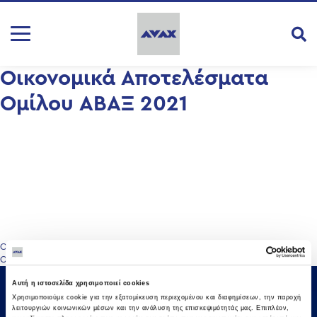
Οικονομικά Αποτελέσματα
Ομίλου ΑΒΑΞ 2021
Πλοήγηση
Οικονομικά Αποτελέσματα Ομίλου ΑΒΑΞ 6Μ 2021
Οικονομικά Αποτελέσματα Ομίλου ΑΒΑΞ 2021
άρθρων
Αυτή η ιστοσελίδα χρησιμοποιεί cookies
Χρησιμοποιούμε cookie για την εξατομίκευση περιεχομένου και διαφημίσεων, την παροχή
λειτουργιών κοινωνικών μέσων και την ανάλυση της επισκεψιμότητάς μας. Επιπλέον,