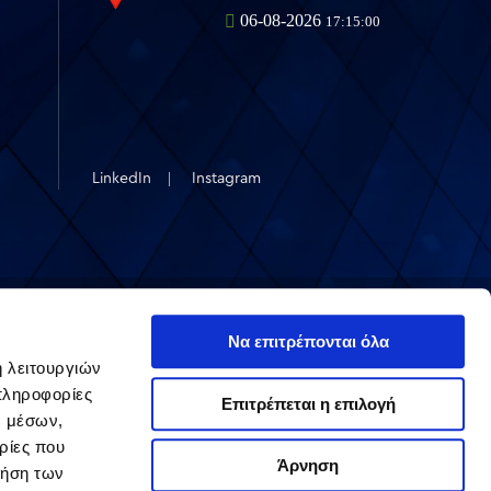
LinkedIn
Instagram
©2026 Avax S.A. All rights reserved
Να επιτρέπονται όλα
ή λειτουργιών
πληροφορίες
Επιτρέπεται η επιλογή
ν μέσων,
ρίες που
Άρνηση
ρήση των