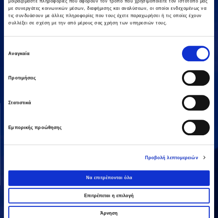
μοιραζόμαστε πληροφορίες που αφορούν τον τρόπο που χρησιμοποιείτε τον ιστότοπό μας
με συνεργάτες κοινωνικών μέσων, διαφήμισης και αναλύσεων, οι οποίοι ενδεχομένως να
τις συνδυάσουν με άλλες πληροφορίες που τους έχετε παραχωρήσει ή τις οποίες έχουν
συλλέξει σε σχέση με την από μέρους σας χρήση των υπηρεσιών τους.
Επιλογή
Αμαρουσίου-Χαλανδρίου 16, 15125,
Αναγκαία
συγκατάθεσης
Τηλεφωνικό Κέντρο: 2106375000
Fax: 2106104380
Προτιμήσεις
Στατιστικά
ΟΜΙΛΟΣ AVAX
ΔΡΑΣΤΗΡΙΟΤΗΤΕΣ
Όραμα & Αποστολή
Κατασκευές
Εμπορικής προώθησης
Διοικητική Δομή
Ενέργεια
Οι Άνθρωποί μας
Παραχωρήσεις / ΣΔΙΤ
Προβολή λεπτομερειών
Ανάπτυξη Ακινήτων
Να επιτρέπονται όλα
Λοιπές
Επιτρέπεται η επιλογή
Άρνηση