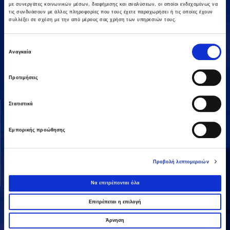
με συνεργάτες κοινωνικών μέσων, διαφήμισης και αναλύσεων, οι οποίοι ενδεχομένως να
τις συνδυάσουν με άλλες πληροφορίες που τους έχετε παραχωρήσει ή τις οποίες έχουν
συλλέξει σε σχέση με την από μέρους σας χρήση των υπηρεσιών τους.
Αμαρουσίου-Χαλανδρίου 16, 15125,
Επιλογή
Αναγκαία
Τηλεφωνικό Κέντρο: 2106375000
συγκατάθεσης
Fax: 2106104380
Προτιμήσεις
ΟΜΙΛΟΣ AVAX
ΔΡΑΣΤΗΡΙΟΤΗΤΕΣ
Στατιστικά
Όραμα & Αποστολή
Κατασκευές
Εμπορικής προώθησης
Διοικητική Δομή
Ενέργεια
Οι Άνθρωποί μας
Παραχωρήσεις / ΣΔΙΤ
Προβολή λεπτομερειών
Ανάπτυξη Ακινήτων
Λοιπές
Να επιτρέπονται όλα
Επιτρέπεται η επιλογή
Άρνηση
ΜΕΤΟΧΗ