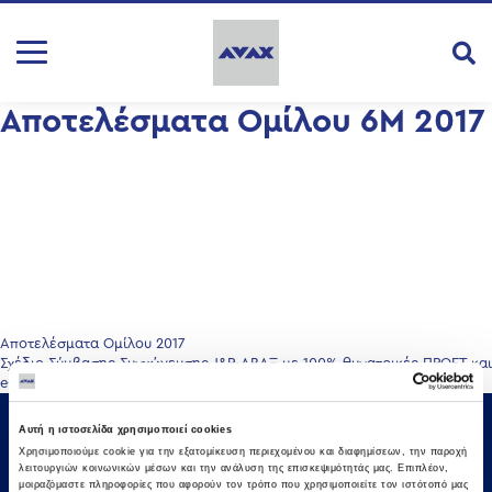
Αποτελέσματα Ομίλου 6Μ 2017
Πλοήγηση
Αποτελέσματα Ομίλου 2017
Σχέδιο Σύμβασης Συγχώνευσης J&P-ΑΒΑΞ με 100% θυγατρικές ΠΡΟΕΤ και
άρθρων
e-construction
Αυτή η ιστοσελίδα χρησιμοποιεί cookies
Χρησιμοποιούμε cookie για την εξατομίκευση περιεχομένου και διαφημίσεων, την παροχή
λειτουργιών κοινωνικών μέσων και την ανάλυση της επισκεψιμότητάς μας. Επιπλέον,
μοιραζόμαστε πληροφορίες που αφορούν τον τρόπο που χρησιμοποιείτε τον ιστότοπό μας