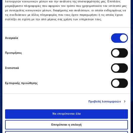
λειτουργιών κοινωνικών μέσων και την ανάλυση της επισκεψιμότητάς μας. Επιπλέον,
μοιραζόμαστε πληροφορίες που αφορούν τον τρόπο που χρησιμοποιείτε τον ιστότοπό μας
με συνεργάτες κοινωνικών μέσων, διαφήμισης και αναλύσεων, οι οποίοι ενδεχομένως να
τις συνδυάσουν με άλλες πληροφορίες που τους έχετε παραχωρήσει ή τις οποίες έχουν
συλλέξει σε σχέση με την από μέρους σας χρήση των υπηρεσιών τους.
Επιλογή
Αναγκαία
συγκατάθεσης
Αμαρουσίου-Χαλανδρίου 16, 15125,
Τηλεφωνικό Κέντρο: 2106375000
Fax: 2106104380
Προτιμήσεις
Στατιστικά
ΟΜΙΛΟΣ AVAX
ΔΡΑΣΤΗΡΙΟΤΗΤΕΣ
Εμπορικής προώθησης
Όραμα & Αποστολή
Κατασκευές
Διοικητική Δομή
Ενέργεια
Προβολή λεπτομερειών
Οι Άνθρωποί μας
Παραχωρήσεις / ΣΔΙΤ
Ανάπτυξη Ακινήτων
Να επιτρέπονται όλα
Λοιπές
Επιτρέπεται η επιλογή