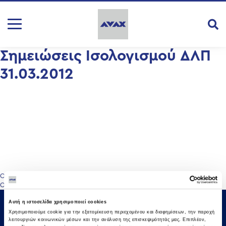
Σημειώσεις Ισολογισμού ΔΛΠ
31.03.2012
Πλοήγηση
Οικονομική Κατάσταση 31.03.2012
Οικονομική Κατάσταση 30.06.2012
άρθρων
Αυτή η ιστοσελίδα χρησιμοποιεί cookies
Χρησιμοποιούμε cookie για την εξατομίκευση περιεχομένου και διαφημίσεων, την παροχή
λειτουργιών κοινωνικών μέσων και την ανάλυση της επισκεψιμότητάς μας. Επιπλέον,