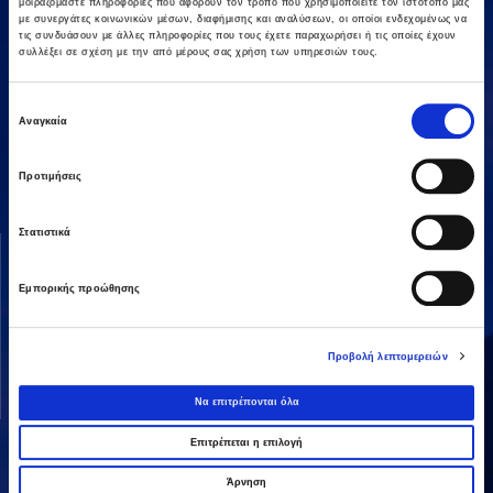
μοιραζόμαστε πληροφορίες που αφορούν τον τρόπο που χρησιμοποιείτε τον ιστότοπό μας
με συνεργάτες κοινωνικών μέσων, διαφήμισης και αναλύσεων, οι οποίοι ενδεχομένως να
τις συνδυάσουν με άλλες πληροφορίες που τους έχετε παραχωρήσει ή τις οποίες έχουν
συλλέξει σε σχέση με την από μέρους σας χρήση των υπηρεσιών τους.
Επιλογή
Αμαρουσίου-Χαλανδρίου 16, 15125,
Αναγκαία
συγκατάθεσης
Τηλεφωνικό Κέντρο: 2106375000
Fax: 2106104380
Προτιμήσεις
Στατιστικά
ΟΜΙΛΟΣ AVAX
ΔΡΑΣΤΗΡΙΟΤΗΤΕΣ
Όραμα & Αποστολή
Κατασκευές
Εμπορικής προώθησης
Διοικητική Δομή
Ενέργεια
Οι Άνθρωποί μας
Παραχωρήσεις / ΣΔΙΤ
Προβολή λεπτομερειών
Ανάπτυξη Ακινήτων
Να επιτρέπονται όλα
Λοιπές
Επιτρέπεται η επιλογή
Άρνηση