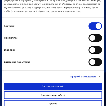
μοιραζόμαστε πληροφορίες που αφορούν τον τρόπο που χρησιμοποιείτε τον ιστότοπό μας
με συνεργάτες κοινωνικών μέσων, διαφήμισης και αναλύσεων, οι οποίοι ενδεχομένως να
τις συνδυάσουν με άλλες πληροφορίες που τους έχετε παραχωρήσει ή τις οποίες έχουν
συλλέξει σε σχέση με την από μέρους σας χρήση των υπηρεσιών τους.
Επιλογή
Αμαρουσίου-Χαλανδρίου 16, 15125,
Αναγκαία
συγκατάθεσης
Τηλεφωνικό Κέντρο: 2106375000
Fax: 2106104380
Προτιμήσεις
Στατιστικά
ΟΜΙΛΟΣ AVAX
ΔΡΑΣΤΗΡΙΟΤΗΤΕΣ
Όραμα & Αποστολή
Κατασκευές
Εμπορικής προώθησης
Διοικητική Δομή
Ενέργεια
Οι Άνθρωποί μας
Παραχωρήσεις / ΣΔΙΤ
Προβολή λεπτομερειών
Ανάπτυξη Ακινήτων
Να επιτρέπονται όλα
Λοιπές
Επιτρέπεται η επιλογή
Άρνηση