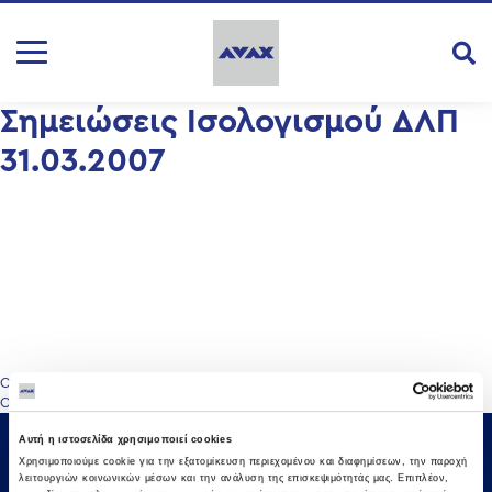
Σημειώσεις Ισολογισμού ΔΛΠ
31.03.2007
Πλοήγηση
Οικονομική Κατάσταση Δ.Λ.Π. 31.03.2007
Οικονομική Κατάσταση Δ.Λ.Π. 30.06.2007
άρθρων
Αυτή η ιστοσελίδα χρησιμοποιεί cookies
Χρησιμοποιούμε cookie για την εξατομίκευση περιεχομένου και διαφημίσεων, την παροχή
λειτουργιών κοινωνικών μέσων και την ανάλυση της επισκεψιμότητάς μας. Επιπλέον,