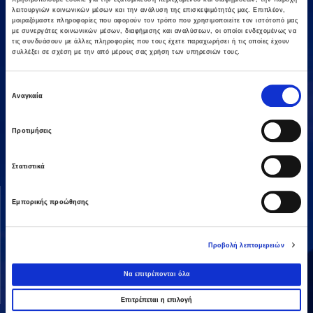
λειτουργιών κοινωνικών μέσων και την ανάλυση της επισκεψιμότητάς μας. Επιπλέον,
μοιραζόμαστε πληροφορίες που αφορούν τον τρόπο που χρησιμοποιείτε τον ιστότοπό μας
με συνεργάτες κοινωνικών μέσων, διαφήμισης και αναλύσεων, οι οποίοι ενδεχομένως να
τις συνδυάσουν με άλλες πληροφορίες που τους έχετε παραχωρήσει ή τις οποίες έχουν
συλλέξει σε σχέση με την από μέρους σας χρήση των υπηρεσιών τους.
Επιλογή
Αναγκαία
συγκατάθεσης
Αμαρουσίου-Χαλανδρίου 16, 15125,
Τηλεφωνικό Κέντρο: 2106375000
Προτιμήσεις
Fax: 2106104380
Στατιστικά
ΟΜΙΛΟΣ AVAX
ΔΡΑΣΤΗΡΙΟΤΗΤΕΣ
Εμπορικής προώθησης
Όραμα & Αποστολή
Κατασκευές
Διοικητική Δομή
Ενέργεια
Προβολή λεπτομερειών
Οι Άνθρωποί μας
Παραχωρήσεις / ΣΔΙΤ
Να επιτρέπονται όλα
Ανάπτυξη Ακινήτων
Λοιπές
Επιτρέπεται η επιλογή