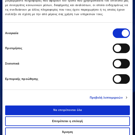
μοιραζόμαστε πληροφορίες που αφορούν τον τρόπο που χρησιμοποιείτε τον ιστότοπό μας
με συνεργάτες κοινωνικών μέσων, διαφήμισης και αναλύσεων, οι οποίοι ενδεχομένως να
τις συνδυάσουν με άλλες πληροφορίες που τους έχετε παραχωρήσει ή τις οποίες έχουν
συλλέξει σε σχέση με την από μέρους σας χρήση των υπηρεσιών τους.
Επιλογή
Αμαρουσίου-Χαλανδρίου 16, 15125,
Αναγκαία
συγκατάθεσης
Τηλεφωνικό Κέντρο: 2106375000
Fax: 2106104380
Προτιμήσεις
Στατιστικά
ΟΜΙΛΟΣ AVAX
ΔΡΑΣΤΗΡΙΟΤΗΤΕΣ
Όραμα & Αποστολή
Κατασκευές
Εμπορικής προώθησης
Διοικητική Δομή
Ενέργεια
Οι Άνθρωποί μας
Παραχωρήσεις / ΣΔΙΤ
Προβολή λεπτομερειών
Ανάπτυξη Ακινήτων
Να επιτρέπονται όλα
Λοιπές
Επιτρέπεται η επιλογή
Άρνηση