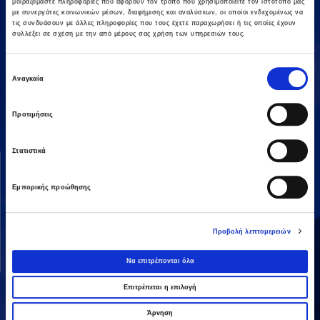
μοιραζόμαστε πληροφορίες που αφορούν τον τρόπο που χρησιμοποιείτε τον ιστότοπό μας
με συνεργάτες κοινωνικών μέσων, διαφήμισης και αναλύσεων, οι οποίοι ενδεχομένως να
τις συνδυάσουν με άλλες πληροφορίες που τους έχετε παραχωρήσει ή τις οποίες έχουν
συλλέξει σε σχέση με την από μέρους σας χρήση των υπηρεσιών τους.
Επιλογή
Αμαρουσίου-Χαλανδρίου 16, 15125,
Αναγκαία
συγκατάθεσης
Τηλεφωνικό Κέντρο: 2106375000
Fax: 2106104380
Προτιμήσεις
Στατιστικά
ΟΜΙΛΟΣ AVAX
ΔΡΑΣΤΗΡΙΟΤΗΤΕΣ
Όραμα & Αποστολή
Κατασκευές
Εμπορικής προώθησης
Διοικητική Δομή
Ενέργεια
Οι Άνθρωποί μας
Παραχωρήσεις / ΣΔΙΤ
Προβολή λεπτομερειών
Ανάπτυξη Ακινήτων
Να επιτρέπονται όλα
Λοιπές
Επιτρέπεται η επιλογή
Άρνηση