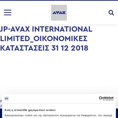
JP-AVAX INTERNATIONAL
LIMITED_OIKONOMIKEΣ
ΚΑΤΑΣΤΑΣΕΙΣ 31 12 2018
Πλοήγηση
POLAND-Financial Statements 2018 (Signed)
JPA Attica Schools Οικονομική Έκθεση 31.12.2018
άρθρων
Αυτή η ιστοσελίδα χρησιμοποιεί cookies
Χρησιμοποιούμε cookie για την εξατομίκευση περιεχομένου και διαφημίσεων, την παροχή