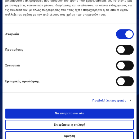
μοιραζόμαστε πληροφορίες που αφορούν τον τρόπο που χρησιμοποιείτε τον ιστότοπό μας
με συνεργάτες κοινωνικών μέσων, διαφήμισης και αναλύσεων, οι οποίοι ενδεχομένως να
τις συνδυάσουν με άλλες πληροφορίες που τους έχετε παραχωρήσει ή τις οποίες έχουν
συλλέξει σε σχέση με την από μέρους σας χρήση των υπηρεσιών τους.
Επιλογή
Αμαρουσίου-Χαλανδρίου 16, 15125,
Αναγκαία
συγκατάθεσης
Τηλεφωνικό Κέντρο: 2106375000
Fax: 2106104380
Προτιμήσεις
Στατιστικά
ΟΜΙΛΟΣ AVAX
ΔΡΑΣΤΗΡΙΟΤΗΤΕΣ
Όραμα & Αποστολή
Κατασκευές
Εμπορικής προώθησης
Διοικητική Δομή
Ενέργεια
Οι Άνθρωποί μας
Παραχωρήσεις / ΣΔΙΤ
Προβολή λεπτομερειών
Ανάπτυξη Ακινήτων
Να επιτρέπονται όλα
Λοιπές
Επιτρέπεται η επιλογή
Άρνηση