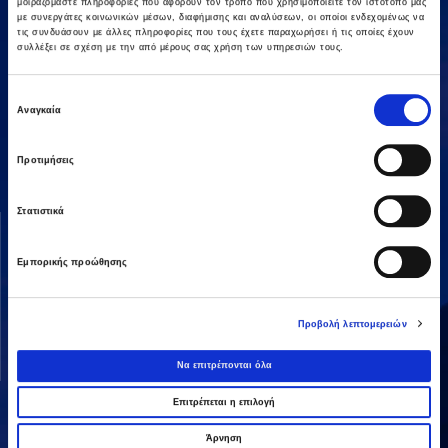
μοιραζόμαστε πληροφορίες που αφορούν τον τρόπο που χρησιμοποιείτε τον ιστότοπό μας
με συνεργάτες κοινωνικών μέσων, διαφήμισης και αναλύσεων, οι οποίοι ενδεχομένως να
τις συνδυάσουν με άλλες πληροφορίες που τους έχετε παραχωρήσει ή τις οποίες έχουν
συλλέξει σε σχέση με την από μέρους σας χρήση των υπηρεσιών τους.
Επιλογή
Αμαρουσίου-Χαλανδρίου 16, 15125,
Αναγκαία
συγκατάθεσης
Τηλεφωνικό Κέντρο: 2106375000
Fax: 2106104380
Προτιμήσεις
Στατιστικά
ΟΜΙΛΟΣ AVAX
ΔΡΑΣΤΗΡΙΟΤΗΤΕΣ
Όραμα & Αποστολή
Κατασκευές
Εμπορικής προώθησης
Διοικητική Δομή
Ενέργεια
Οι Άνθρωποί μας
Παραχωρήσεις / ΣΔΙΤ
Προβολή λεπτομερειών
Ανάπτυξη Ακινήτων
Να επιτρέπονται όλα
Λοιπές
Επιτρέπεται η επιλογή
Άρνηση