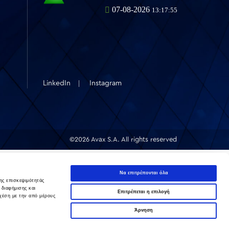
LinkedIn
Instagram
©2026 Avax S.A. All rights reserved
Να επιτρέπονται όλα
ης επισκεψιμότητάς
 διαφήμισης και
Επιτρέπεται η επιλογή
χέση με την από μέρους
Άρνηση