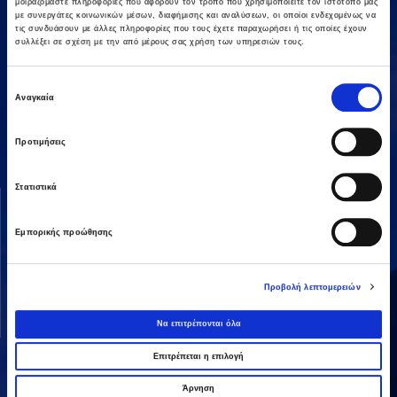
μοιραζόμαστε πληροφορίες που αφορούν τον τρόπο που χρησιμοποιείτε τον ιστότοπό μας
με συνεργάτες κοινωνικών μέσων, διαφήμισης και αναλύσεων, οι οποίοι ενδεχομένως να
τις συνδυάσουν με άλλες πληροφορίες που τους έχετε παραχωρήσει ή τις οποίες έχουν
συλλέξει σε σχέση με την από μέρους σας χρήση των υπηρεσιών τους.
Επιλογή
Αμαρουσίου-Χαλανδρίου 16, 15125,
Αναγκαία
συγκατάθεσης
Τηλεφωνικό Κέντρο: 2106375000
Fax: 2106104380
Προτιμήσεις
Στατιστικά
ΟΜΙΛΟΣ AVAX
ΔΡΑΣΤΗΡΙΟΤΗΤΕΣ
Όραμα & Αποστολή
Κατασκευές
Εμπορικής προώθησης
Διοικητική Δομή
Ενέργεια
Οι Άνθρωποί μας
Παραχωρήσεις / ΣΔΙΤ
Προβολή λεπτομερειών
Ανάπτυξη Ακινήτων
Να επιτρέπονται όλα
Λοιπές
Επιτρέπεται η επιλογή
Άρνηση