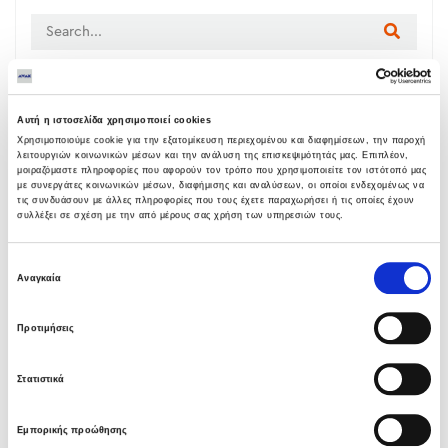
LATEST NEWS
Αυτή η ιστοσελίδα χρησιμοποιεί cookies
Χρησιμοποιούμε cookie για την εξατομίκευση περιεχομένου και διαφημίσεων, την παροχή
Υπογραφή σύμβασης με Λάρισα
λειτουργιών κοινωνικών μέσων και την ανάλυση της επισκεψιμότητάς μας. Επιπλέον,
Θερμοηλεκτρική
μοιραζόμαστε πληροφορίες που αφορούν τον τρόπο που χρησιμοποιείτε τον ιστότοπό μας
με συνεργάτες κοινωνικών μέσων, διαφήμισης και αναλύσεων, οι οποίοι ενδεχομένως να
05 ΑΥΓΟΎΣΤΟΥ 2026
τις συνδυάσουν με άλλες πληροφορίες που τους έχετε παραχωρήσει ή τις οποίες έχουν
συλλέξει σε σχέση με την από μέρους σας χρήση των υπηρεσιών τους.
Όμιλος AVAX: Ανάληψη έργου κατασκευής
Επιλογή
σταθμού παραγωγής ηλεκτρικής ενέργειας
Αναγκαία
συγκατάθεσης
800 ΜW στη Λάρισα
05 ΑΥΓΟΎΣΤΟΥ 2026
Προτιμήσεις
Νέα σύμβαση ΕΤΕΘ με το ΑΝΑΤΟΛΙΑ για
Στατιστικά
κτίριο 4.500 τμ
03 ΑΥΓΟΎΣΤΟΥ 2026
Εμπορικής προώθησης