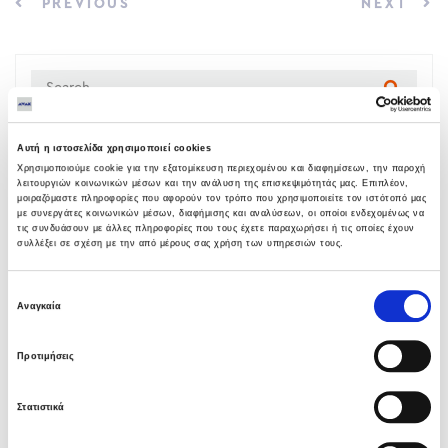
PREVIOUS
NEXT
Αυτή η ιστοσελίδα χρησιμοποιεί cookies
LATEST NEWS
Χρησιμοποιούμε cookie για την εξατομίκευση περιεχομένου και διαφημίσεων, την παροχή
λειτουργιών κοινωνικών μέσων και την ανάλυση της επισκεψιμότητάς μας. Επιπλέον,
μοιραζόμαστε πληροφορίες που αφορούν τον τρόπο που χρησιμοποιείτε τον ιστότοπό μας
Υπογραφή σύμβασης με Λάρισα
με συνεργάτες κοινωνικών μέσων, διαφήμισης και αναλύσεων, οι οποίοι ενδεχομένως να
Θερμοηλεκτρική
τις συνδυάσουν με άλλες πληροφορίες που τους έχετε παραχωρήσει ή τις οποίες έχουν
συλλέξει σε σχέση με την από μέρους σας χρήση των υπηρεσιών τους.
05 ΑΥΓΟΎΣΤΟΥ 2026
Επιλογή
Όμιλος AVAX: Ανάληψη έργου κατασκευής
Αναγκαία
συγκατάθεσης
σταθμού παραγωγής ηλεκτρικής ενέργειας
800 ΜW στη Λάρισα
Προτιμήσεις
05 ΑΥΓΟΎΣΤΟΥ 2026
Στατιστικά
Νέα σύμβαση ΕΤΕΘ με το ΑΝΑΤΟΛΙΑ για
κτίριο 4.500 τμ