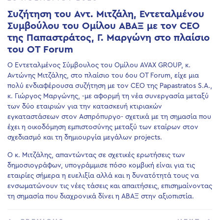
Συζήτηση του Αντ. Μιτζάλη, Εντεταλμένου
Συμβούλου του Ομίλου ΑΒΑΞ με τον CEO
της Παπαστράτος, Γ. Μαργώνη στο πλαίσιο
του ΟΤ Forum
Ο Εντεταλμένος Σύμβουλος του Ομίλου AVAX GROUP, κ.
Αντώνης Μιτζάλης, στο πλαίσιο του 6ου OT Forum, είχε μια
πολύ ενδιαφέρουσα συζήτηση με τον CEO της Papastratos S.A.,
κ. Γιώργος Μαργώνης, -με αφορμή τη νέα συνεργασία μεταξύ
των δύο εταιριών για την κατασκευή κτιριακών
εγκαταστάσεων στον Ασπρόπυργο- σχετικά με τη σημασία που
έχει η οικοδόμηση εμπιστοσύνης μεταξύ των εταίρων στον
σχεδιασμό και τη δημιουργία μεγάλων projects.
O κ. Μιτζάλης, απαντώντας σε σχετικές ερωτήσεις των
δημοσιογράφων, υπογράμμισε πόσο κομβική είναι για τις
εταιρίες σήμερα η ευελιξία αλλά και η δυνατότητά τους να
ενσωματώνουν τις νέες τάσεις και απαιτήσεις, επισημαίνοντας
τη σημασία που διαχρονικά δίνει η ΑΒΑΞ στην αξιοπιστία.