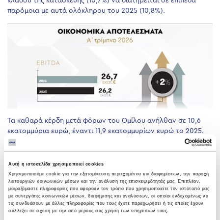
κλάδου της κατασκευής (10,7%) να διατηρείται σε επίπεδα
παρόμοια με αυτά ολόκληρου του 2025 (10,8%).
Τα καθαρά κέρδη μετά φόρων του Ομίλου ανήλθαν σε 10,6
εκατομμύρια ευρώ, έναντι 11,9 εκατομμυρίων ευρώ το 2025.
Ο Όμιλος διαθέτει ένα ποιοτικό χαρτοφυλάκιο συμμετοχών σε
παραχωρήσεις και ΣΔΙΤ σημαντικής αξίας, με αποτίμηση
Αυτή η ιστοσελίδα χρησιμοποιεί cookies
εύλογης αξίας 401,7 εκατομμυρίων ευρώ, έναντι 397,7
Χρησιμοποιούμε cookie για την εξατομίκευση περιεχομένου και διαφημίσεων, την παροχή
εκατομμυρίων ευρώ στο τέλος του προηγούμενου έτους.
λειτουργιών κοινωνικών μέσων και την ανάλυση της επισκεψιμότητάς μας. Επιπλέον,
μοιραζόμαστε πληροφορίες που αφορούν τον τρόπο που χρησιμοποιείτε τον ιστότοπό μας
με συνεργάτες κοινωνικών μέσων, διαφήμισης και αναλύσεων, οι οποίοι ενδεχομένως να
τις συνδυάσουν με άλλες πληροφορίες που τους έχετε παραχωρήσει ή τις οποίες έχουν
συλλέξει σε σχέση με την από μέρους σας χρήση των υπηρεσιών τους.