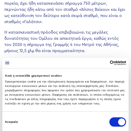
πορεία, έχει ήδη κατασκευάσει σήραγγα 750 μέτρων,
περνώντας ήδη κάτω από τον σταθμό «Άλσος Βεϊκου» και έχει
ως κατεύθυνση τον δεύτερο κατά σειρά σταθμό, που είναι ο
σταθμός «Γαλάτσι».
Η κατασκευαστική πρόοδος επιβεβαιώνει τις μεγάλες
δυνατότητες του Ομίλου σε απαιτητικά έργα, καθώς εντός
του 2026 η σήραγγα της Γραμμής 4 του Μετρό της Αθήνας,
μήκους 12,5 χλμ θα είναι πραγματικότητα.
PREVIOUS
NEXT
Αυτή η ιστοσελίδα χρησιμοποιεί cookies
Χρησιμοποιούμε cookie για την εξατομίκευση περιεχομένου και διαφημίσεων, την παροχή
λειτουργιών κοινωνικών μέσων και την ανάλυση της επισκεψιμότητάς μας. Επιπλέον,
μοιραζόμαστε πληροφορίες που αφορούν τον τρόπο που χρησιμοποιείτε τον ιστότοπό μας
με συνεργάτες κοινωνικών μέσων, διαφήμισης και αναλύσεων, οι οποίοι ενδεχομένως να
τις συνδυάσουν με άλλες πληροφορίες που τους έχετε παραχωρήσει ή τις οποίες έχουν
συλλέξει σε σχέση με την από μέρους σας χρήση των υπηρεσιών τους.
LATEST NEWS
Επιλογή
Αναγκαία
Υπογραφή σύμβασης με Λάρισα
συγκατάθεσης
Θερμοηλεκτρική