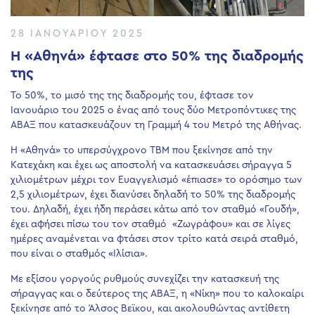
28 ΙΑΝΟΥΑΡΊΟΥ 2025
Η «Αθηνά» έφτασε στο 50% της διαδρομής
της
Το 50%, το μισό της της διαδρομής του, έφτασε τον
Ιανουάριο του 2025 ο ένας από τους δύο Μετροπόντικες της
ΑΒΑΞ που κατασκευάζουν τη Γραμμή 4 του Μετρό της Αθήνας.
Η «Αθηνά» το υπερσύγχρονο TBM που ξεκίνησε από την
Κατεχάκη και έχει ως αποστολή να κατασκευάσει σήραγγα 5
χιλιομέτρων μέχρι τον Ευαγγελισμό «έπιασε» το ορόσημο των
2,5 χιλιομέτρων, έχει διανύσει δηλαδή το 50% της διαδρομής
του. Δηλαδή, έχει ήδη περάσει κάτω από τον σταθμό «Γουδή»,
έχει αφήσει πίσω του τον σταθμό «Ζωγράφου» και σε λίγες
ημέρες αναμένεται να φτάσει στον τρίτο κατά σειρά σταθμό,
που είναι ο σταθμός «Ιλίσια».
Με εξίσου γοργούς ρυθμούς συνεχίζει την κατασκευή της
σήραγγας και ο δεύτερος της ΑΒΑΞ, η «Νίκη» που το καλοκαίρι
ξεκίνησε από το Άλσος Βεϊκου, και ακολουθώντας αντίθετη